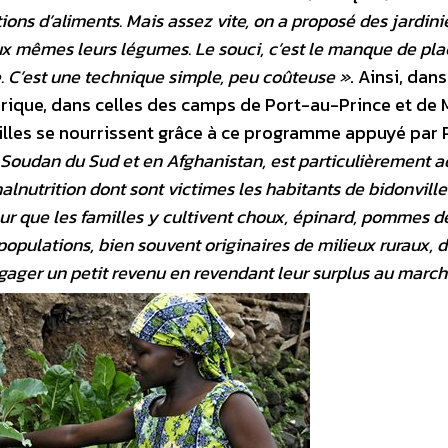
ions d’aliments. Mais assez vite, on a proposé des jardini
ux­ mêmes leurs légumes. Le souci, c’est le manque de pl
e. C’est une technique simple, peu coûteuse »
. Ainsi, dans
’Afrique, dans celles des camps de Port-au-Prince et de
milles se nourrissent grâce à ce programme appuyé par
u Soudan du Sud et en Afghanistan, est particulièrement 
lnutrition dont sont victimes les habitants de bidonvilles
our que les familles y cultivent choux, épinard, pommes d
pulations, bien souvent originaires de milieux ruraux, 
égager un petit revenu en revendant leur surplus au march