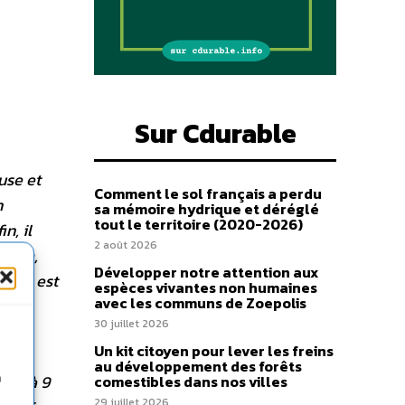
Sur Cdurable
use et
Comment le sol français a perdu
n
sa mémoire hydrique et déréglé
tout le territoire (2020-2026)
n, il
2 août 2026
ibera,
Développer notre attention aux
ville est
espèces vivantes non humaines
avec les communs de Zoepolis
cise
30 juillet 2026
Un kit citoyen pour lever les freins
au développement des forêts
de 6 à 9
n
comestibles dans nos villes
29 juillet 2026