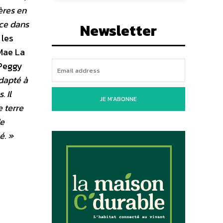
ères en
ace dans
Newsletter
 les
 Mae La
 Peggy
adapté à
. Il
JE M'ABONNE
e terre
de
é. »