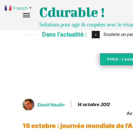
Cdurable !
French
▼
Solutions pour agir & coopérer avec le viva
Dans l'actualité :
S’inspirer de 
>
PHVA - L'esse
14 octobre 2012
David Naulin
Ac
16 octobre : journée mondiale de l'