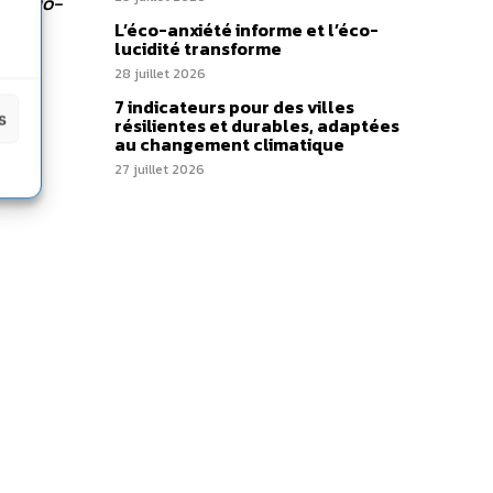
ernatio­
L’éco-anxiété informe et l’éco-
er le
lucidité transforme
28 juillet 2026
7 indicateurs pour des villes
s
résilientes et durables, adaptées
au changement climatique
27 juillet 2026