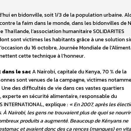
’hui en bidonville, soit 1/3 de la population urbaine. A
 contre la faim dans le monde, dans les bidonvilles de 
de Thaïlande, l’association humanitaire SOLIDARITES
ont sont victimes les habitants grâce à une solution s
A l’occasion du 16 octobre, Journée Mondiale de l’Aliment
mettent cette technique à l’honneur.
 dans le sac
A Nairobi, capitale du Ke­nya, 70 % de la
rsonnes sont venues de la campa­gne, victimes notamme
 Une des difficultés de vie dans ces vastes quartiers
l, experte en sécurité alimentaire, responsable du
S INTERNATIONAL, explique :
« En 2007, après les électio
. À Nairobi, les gens ne trouvaient plus de quoi se nourrir
 de nombreux produits a augmenté. Beaucoup de Kényans ne
estomac et avaient donc des ca­ rences (manques) en vit