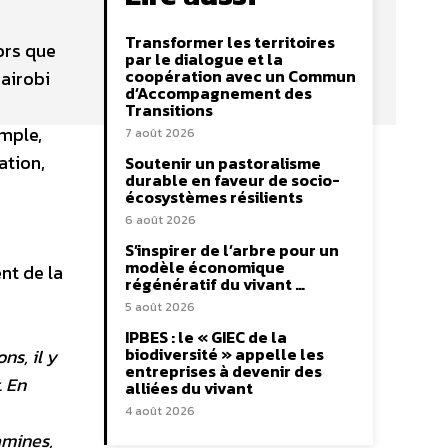
Transformer les territoires
lors que
par le dialogue et la
coopération avec un Commun
Nairobi
d’Accompagnement des
Transitions
imple,
7 août 2026
ation,
Soutenir un pastoralisme
durable en faveur de socio-
écosystèmes résilients
6 août 2026
S’inspirer de l’arbre pour un
modèle économique
nt de la
régénératif du vivant …
5 août 2026
IPBES : le « GIEC de la
biodiversité » appelle les
ns, il y
entreprises à devenir des
. En
alliées du vivant
4 août 2026
amines,