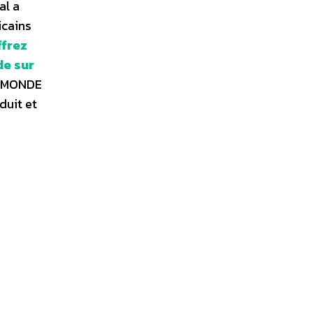
al a
icains
ffrez
de sur
LE MONDE
duit et