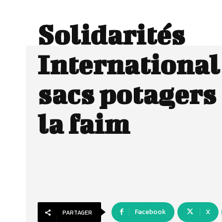
Solidarités
International 
sacs potagers
la faim
Facebook
X
PARTAGER