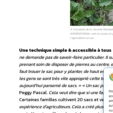
A l’occasion de la Journée Mondial
INTERNATIONAL met en avant un proj
l’agriculture en sac.
Une technique simple & accessible à tous
ne demande pas de savoir-faire particulier. Il su
prenant soin de disposer de pierres au centre, et 
faut trouer le sac pour y planter, de haut en bas,
les gens se sont très vite approprié cette techn
aujourd’hui parsemé de sacs. »
« Un sac procur
No
Peggy Pascal.
Cela veut dire que si une famille
ac
Certaines familles cultivent 20 sacs et vende
am
expérience d’agriculteurs. Cela a créé plus de c
au
ou