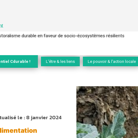
nt
l’arbre pour un modèle économique régénératif du vivant …
ntiel Cdurable !
L'être & les liens
Le pouvoir & l'action locale
tualisé le :
8 janvier 2024
Alimentation