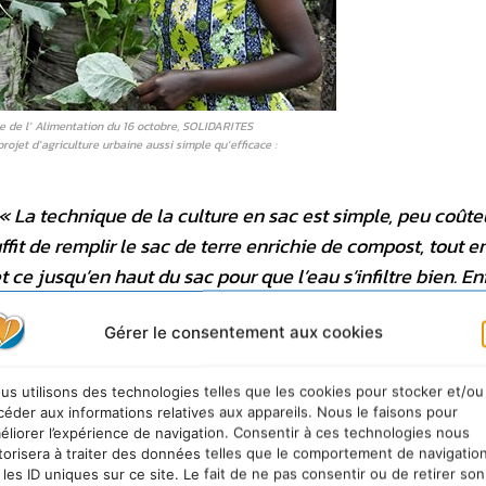
e de l’ Alimentation du 16 octobre, SOLIDARITES
et d’agriculture urbaine aussi simple qu’efficace :
« La technique de la culture en sac est simple, peu coûte
ffit de remplir le sac de terre enrichie de compost, tout e
ce jusqu’en haut du sac pour que l’eau s’infiltre bien. Enfi
 différents légumes, afin de diversifier l’alimentation. A K
Gérer le consentement aux cookies
ique, preuve de son efficacité. Le moindre recoin du bidon
e un repas par jour pour une famille de 6 personnes
, pré
us utilisons des technologies telles que les cookies pour stocker et/ou
 possède 7 sacs, elle peut se nour­rir toute la semaine. »
céder aux informations relatives aux appareils. Nous le faisons pour
nt leur production.
« Beaucoup de personnes ont une
éliorer l’expérience de navigation. Consentir à ces technologies nous
ohésion sociale. Mais la fertilité des sacs baisse au bout 
torisera à traiter des données telles que le comportement de navigatio
 les ID uniques sur ce site. Le fait de ne pas consentir ou de retirer son