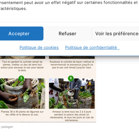
taux. Sur place, nous avons 5 personnes de Solidarités Int
nsentement peut avoir un effet négatif sur certaines fonctionnalités et
conseils et qui font des pépiniè­res. Nous allons développ
ractéristiques.
Accepter
Refuser
Voir les préférence
Politique de cookies
Politique de confidentialité
c potager