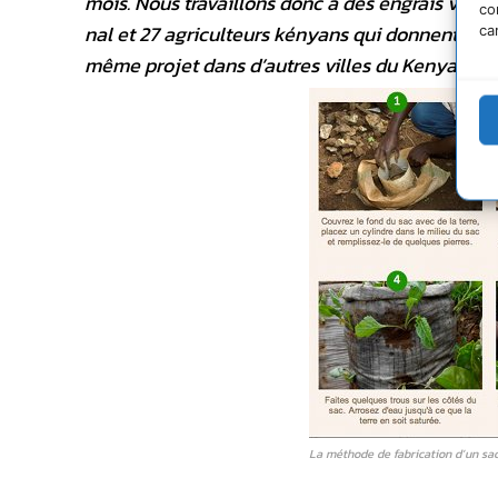
mois. Nous tra­vaillons donc à des engrais végé
co
nal et 27 agriculteurs kényans qui don­nent des 
ca
même projet dans d’autres villes du Kenya. »
La méthode de fabrication d’un sa