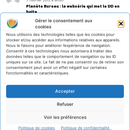
7 février 2012 à 9h30
Planète Bureau : la websérie qui met le DD en
boite
Bonjour
Gérer le consentement aux
« Une idée lumineuse » : l’épisode 5 de Planète
cookies
Bureau est en ligne. Dans ce nouvel opus, la R.D.D.
est prête à tout pour faire passer le plan économie
Nous utilisons des technologies telles que les cookies pour
d’énergie… même à faire suer les salariés !
stocker et/ou accéder aux informations relatives aux appareils.
Regardez, partagez, diffusez… appréciez surtout.
Nous le faisons pour améliorer l’expérience de navigation.
Consentir à ces technologies nous autorisera à traiter des
Connecter pour laisser un commentaire
données telles que le comportement de navigation ou les ID
uniques sur ce site. Le fait de ne pas consentir ou de retirer son
LAISSER UN COMMENTAIRE
consentement peut avoir un effet négatif sur certaines
fonctionnalités et caractéristiques.
CONNECTER POUR LAISSER UN COMMENTAIRE
Accepter
Refuser
Voir les préférences
Politique de cookies
Politique de confidentialité