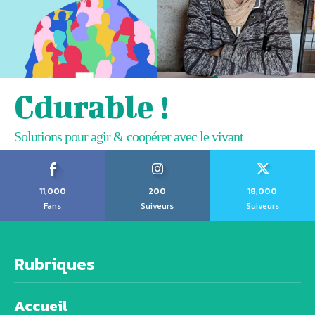
Cdurable !
Solutions pour agir & coopérer avec le vivant
11,000
200
18,000
Fans
Suiveurs
Suiveurs
Rubriques
Accueil