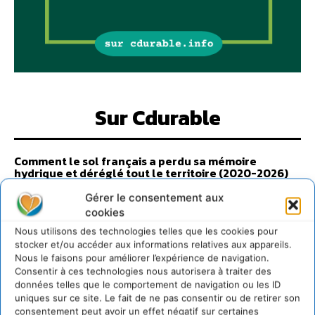
Sur Cdurable
Comment le sol français a perdu sa mémoire
hydrique et déréglé tout le territoire (2020-2026)
2 août 2026
Gérer le consentement aux
Développer notre attention aux espèces vivantes
cookies
non humaines avec les communs de Zoepolis
Nous utilisons des technologies telles que les cookies pour
30 juillet 2026
stocker et/ou accéder aux informations relatives aux appareils.
Un kit citoyen pour lever les freins au
Nous le faisons pour améliorer l’expérience de navigation.
développement des forêts comestibles dans nos
Consentir à ces technologies nous autorisera à traiter des
villes
données telles que le comportement de navigation ou les ID
uniques sur ce site. Le fait de ne pas consentir ou de retirer son
29 juillet 2026
consentement peut avoir un effet négatif sur certaines