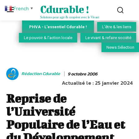
Cdurable !
French
▼
Solutions pour agir & coopérer avec le Vivant
PHVA - L'essentiel Cdurable !
L'être & les liens
Le pouvoir & l'action locale
Le vivant & refaire société
News Sélection
Rédaction Cdurable
9 octobre 2006
Actualisé le :
25 janvier 2024
Reprise de
l’Université
Populaire de l’Eau et
du Développement