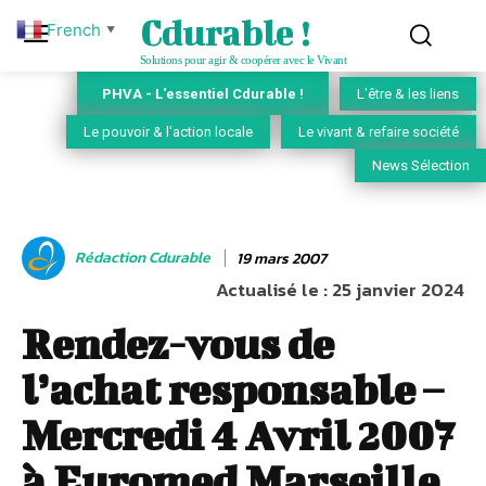
Cdurable !
French
▼
Solutions pour agir & coopérer avec le Vivant
PHVA - L'essentiel Cdurable !
L'être & les liens
Le pouvoir & l'action locale
Le vivant & refaire société
News Sélection
Rédaction Cdurable
19 mars 2007
Actualisé le :
25 janvier 2024
Rendez-vous de
l’achat responsable –
Mercredi 4 Avril 2007
à Euromed Marseille