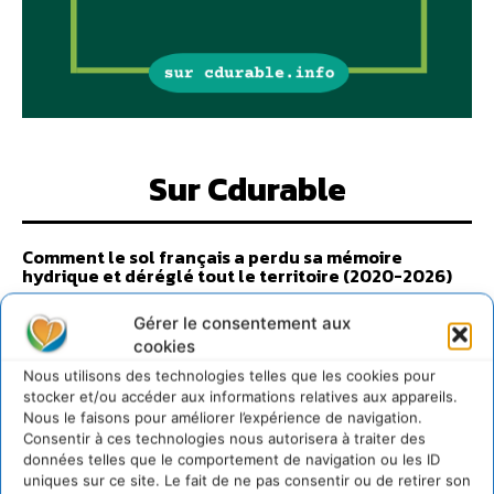
Sur Cdurable
Comment le sol français a perdu sa mémoire
hydrique et déréglé tout le territoire (2020-2026)
2 août 2026
Gérer le consentement aux
Développer notre attention aux espèces vivantes
cookies
non humaines avec les communs de Zoepolis
Nous utilisons des technologies telles que les cookies pour
30 juillet 2026
stocker et/ou accéder aux informations relatives aux appareils.
Un kit citoyen pour lever les freins au
Nous le faisons pour améliorer l’expérience de navigation.
développement des forêts comestibles dans nos
Consentir à ces technologies nous autorisera à traiter des
villes
données telles que le comportement de navigation ou les ID
29 juillet 2026
uniques sur ce site. Le fait de ne pas consentir ou de retirer son