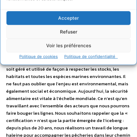
évoluer les professionnels vers une pêche durable. C’est
pourquoi nous travaillons avec des pêcheries de toutes
tailles : des plus petites aux plus importantes. En tant
Accepter
qu’ONG scientifique, nous savons que la durabilité
Refuser
environnementale de la pêche ne se mesure ni à la taille
d’un bateau, ni à son engin de pêche. Tous les engins de
Voir les préférences
pêche, peuvent avoir des impacts négatifs sur la
biodiversité marine s’ils sont mal gérés. L’important est de
Politique de cookies
Politique de confidentialité
s’assurer que quel que soit l’engin et la taille du bateau, il
soit géré et utilisé de façon à respecter les stocks, les
habitats et toutes les espèces marines environnantes. Il
ne faut pas oublier que l’enjeu est environnemental, mais
également social et économique. Aujourd’hui, la sécurité
alimentaire est vitale à l’échelle mondiale. Ce n’est qu’en
travaillant avec l’ensemble des acteurs que nous pourrons
faire bouger les lignes. Nous souhaitons rappeler que la «
certification » n’est que la partie émergée de l’iceberg :
depuis plus de 20 ans, nous réalisons un travail de longue
haleine pour accompagner les pêcheries dans leur chemin