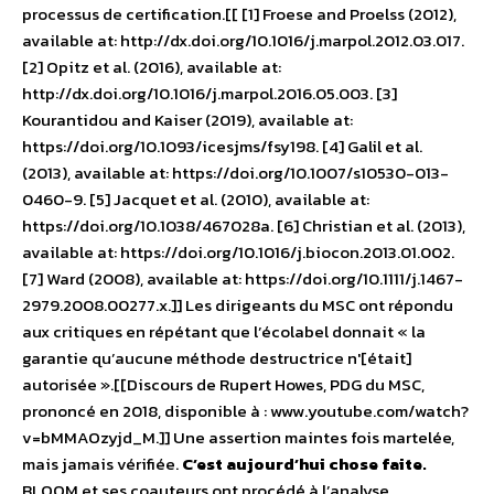
processus de certification.[[ [1] Froese and Proelss (2012),
available at: http://dx.doi.org/10.1016/j.marpol.2012.03.017.
[2] Opitz et al. (2016), available at:
http://dx.doi.org/10.1016/j.marpol.2016.05.003. [3]
Kourantidou and Kaiser (2019), available at:
https://doi.org/10.1093/icesjms/fsy198. [4] Galil et al.
(2013), available at: https://doi.org/10.1007/s10530-013-
0460-9. [5] Jacquet et al. (2010), available at:
https://doi.org/10.1038/467028a. [6] Christian et al. (2013),
available at: https://doi.org/10.1016/j.biocon.2013.01.002.
[7] Ward (2008), available at: https://doi.org/10.1111/j.1467-
2979.2008.00277.x.]] Les dirigeants du MSC ont répondu
aux critiques en répétant que l’écolabel donnait « la
garantie qu’aucune méthode destructrice n'[était]
autorisée ».[[Discours de Rupert Howes, PDG du MSC,
prononcé en 2018, disponible à : www.youtube.com/watch?
v=bMMAOzyjd_M.]] Une assertion maintes fois martelée,
mais jamais vérifiée.
C’est aujourd’hui chose faite.
BLOOM et ses coauteurs ont procédé à l’analyse