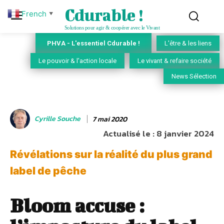
Cdurable !
French
▼
Solutions pour agir & coopérer avec le Vivant
PHVA - L'essentiel Cdurable !
L'être & les liens
Le pouvoir & l'action locale
Le vivant & refaire société
News Sélection
Cyrille Souche
7 mai 2020
Actualisé le :
8 janvier 2024
Révélations sur la réalité du plus grand
label de pêche
Bloom accuse :