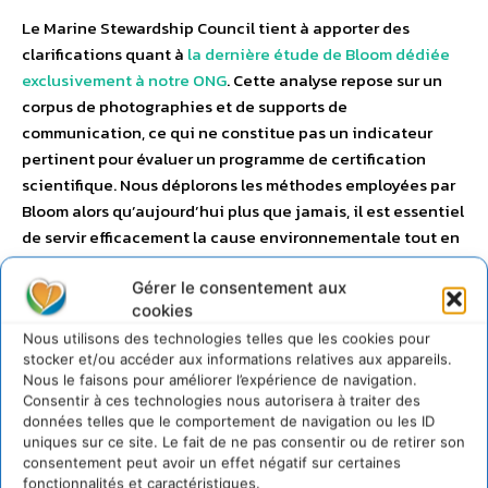
Le Marine Stewardship Council tient à apporter des
clarifications quant à
la dernière étude de Bloom dédiée
exclusivement à notre ONG
. Cette analyse repose sur un
corpus de photographies et de supports de
communication, ce qui ne constitue pas un indicateur
pertinent pour évaluer un programme de certification
scientifique. Nous déplorons les méthodes employées par
Bloom alors qu’aujourd’hui plus que jamais, il est essentiel
de servir efficacement la cause environnementale tout en
veillant à ne pas briser l’élan solidaire créé par la crise que
Gérer le consentement aux
notre société traverse. Quand on connait les
cookies
bouleversements économiques et sociaux que la
pandémie a entraînés, on ne peut que prendre conscience
Nous utilisons des technologies telles que les cookies pour
stocker et/ou accéder aux informations relatives aux appareils.
de l’importance du changement vers une société plus
Nous le faisons pour améliorer l’expérience de navigation.
équitable qui répond aux besoins de chacun : entreprises,
Consentir à ces technologies nous autorisera à traiter des
pêcheurs, citoyens. Au MSC, nous nous attachons depuis
données telles que le comportement de navigation ou les ID
uniques sur ce site. Le fait de ne pas consentir ou de retirer son
plus de 20 ans à travailler main dans la main avec toute la
consentement peut avoir un effet négatif sur certaines
filière pour y arriver. Notre objectif est avant tout de faire
fonctionnalités et caractéristiques.