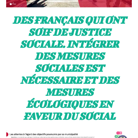
DES FRANÇAIS QUI ONT
SOIF DE JUSTICE
SOCIALE. INTÉGRER
DES MESURES
SOCIALES EST
NÉCESSAIRE ET DES
MESURES
ÉCOLOGIQUES EN
FAVEUR DU SOCIAL