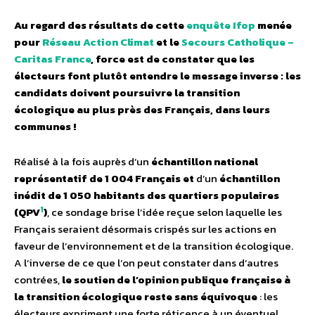
Au regard des résultats de cette
enquête Ifop
menée
pour
Réseau Action Climat
et le
Secours Catholique –
Caritas France
, force est de constater que les
électeurs font plutôt entendre le message inverse : les
candidats doivent poursuivre la transition
écologique au plus près des Français, dans leurs
communes !
Réalisé à la fois auprès d’un
échantillon national
représentatif de 1 004 Français
et
d’un
échantillon
inédit de 1 050 habitants des quartiers populaires
1
(QPV
)
, ce sondage brise l’idée reçue selon laquelle les
Français seraient désormais crispés sur les actions en
faveur de l’environnement et de la transition écologique.
A l’inverse de ce que l’on peut constater dans d’autres
contrées,
le soutien de l’opinion publique française à
la transition écologique reste sans équivoque
: les
électeurs expriment une forte réticence à un éventuel