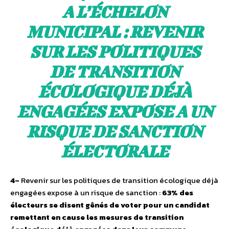
A L’ÉCHELON
MUNICIPAL : REVENIR
SUR LES POLITIQUES
DE TRANSITION
ÉCOLOGIQUE DÉJÀ
ENGAGÉES EXPOSE A UN
RISQUE DE SANCTION
ÉLECTORALE
4–
Revenir sur les politiques de transition écologique déjà
engagées expose à un risque de sanction :
63% des
électeurs se disent gênés de voter pour un candidat
remettant en cause les mesures de transition