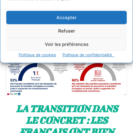
préservée ou encore de création d’emplois locaux
. Le
retour en arrière sur les politiques de transition déjà
Accepter
engagées devient donc une ligne rouge !
Refuser
Voir les préférences
Politique de cookies
Politique de confidentialité
LA TRANSITION DANS
LE CONCRET : LES
FRANÇAIS ONT BIEN