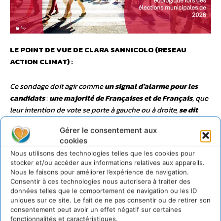
LE POINT DE VUE DE CLARA SANNICOLO (RESEAU
ACTION CLIMAT) :
Ce sondage doit agir comme
un signal d’alarme pour les
candidats
:
une majorité de Françaises et de Français
, que
leur intention de vote se porte à gauche ou à droite,
se dit
prête à sanctionner des candidats qui proposeraient des
Gérer le consentement aux
reculs sur la transition écologique juste dans leur
cookies
commune
, y compris dans les quartiers populaires. Ceux-ci
Nous utilisons des technologies telles que les cookies pour
ont donc tout intérêt à s’engager pour
des politiques
stocker et/ou accéder aux informations relatives aux appareils.
environnementales ambitieuses et intégrant les enjeux
Nous le faisons pour améliorer l’expérience de navigation.
sociaux face à la réalité du changement climatique vécue
Consentir à ces technologies nous autorisera à traiter des
données telles que le comportement de navigation ou les ID
au quotidien
.
Les politiques de transition écologique
sont
uniques sur ce site. Le fait de ne pas consentir ou de retirer son
perçues comme le
gage d’une meilleure qualité de vie dans
consentement peut avoir un effet négatif sur certaines
la commune, d’un pouvoir d’achat renforcé, d’une santé
fonctionnalités et caractéristiques.