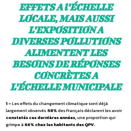
EFFETS A l’
É
CHELLE
LOCALE, MAIS AUSSI
L’EXPOSITION A
DIVERSES POLLUTIONS
ALIMENTENT LES
BESOINS DE RÉPONSES
CONCRÈTES A
L’ÉCHELLE MUNICIPALE
1
–
Les effets du changement climatique sont déjà
largement observés :
58%
des Français déclarent les avoir
constatés ces dernières années,
une proportion qui
grimpe à
66% chez les habitants des QPV.