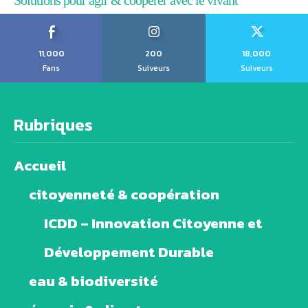
Solutions pour agir & coopérer avec le vivant
11,000
200
18,000
Fans
Suiveurs
Suiveurs
Rubriques
Accueil
citoyenneté & coopération
ICDD – Innovation Citoyenne et
Développement Durable
eau & biodiversité