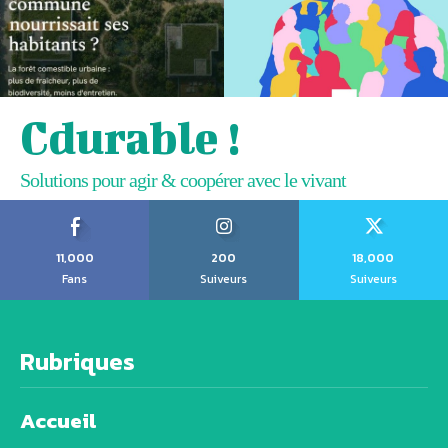
Cdurable !
Solutions pour agir & coopérer avec le vivant
11,000
200
18,000
Fans
Suiveurs
Suiveurs
Rubriques
Accueil