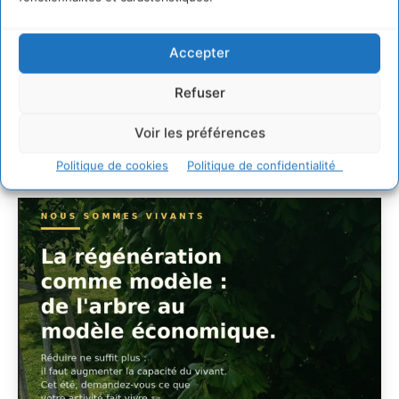
Soutenir un
pastoralisme durable en
Accepter
faveur de socio-
Refuser
écosystèmes résilients
Voir les préférences
CYRILLE SOUCHE
-
6 AOÛT 2026
Politique de cookies
Politique de confidentialité