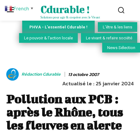
Cdurable !
French
▼
Solutions pour agir & coopérer avec le Vivant
PHVA - L'essentiel Cdurable !
L'être & les liens
Le pouvoir & l'action locale
Le vivant & refaire société
News Sélection
Rédaction Cdurable
13 octobre 2007
Actualisé le :
25 janvier 2024
Pollution aux PCB :
après le Rhône, tous
les fleuves en alerte