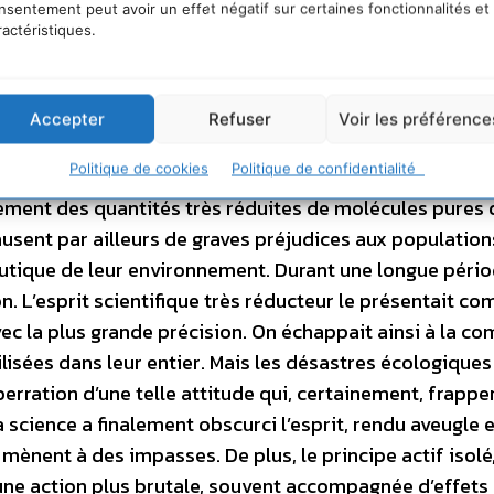
nsentement peut avoir un effet négatif sur certaines fonctionnalités et
ves. – D’autre part, le comportement de la médecine «
ractéristiques.
ts des laboratoires pharmaceutiques qualifiés d’industr
 ne considère que le corps du patient qui se voit amputé
t comme une étendue pourvoyeuse de végétaux « matièr
Accepter
Refuser
Voir les préférence
ns brutales des principes actifs réputés majeurs. Les
Politique de cookies
Politique de confidentialité
les prédateurs, responsables d’hécatombes dans les
ement des quantités très réduites de molécules pures 
sent par ailleurs de graves préjudices aux population
tique de leur environnement. Durant une longue pério
 L’esprit scientifique très réducteur le présentait c
c la plus grande précision. On échappait ainsi à la co
lisées dans leur entier. Mais les désastres écologiques
erration d’une telle attitude qui, certainement, frappe
a science a finalement obscurci l’esprit, rendu aveugle 
mènent à des impasses. De plus, le principe actif isolé,
ne action plus brutale, souvent accompagnée d’effets