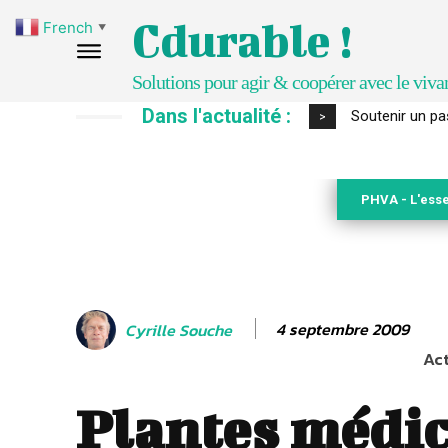
Cdurable !
French
▼
Solutions pour agir & coopérer avec le viva
Dans l'actualité :
S’inspirer de 
>
PHVA - L'esse
4 septembre 2009
Cyrille Souche
Act
Plantes médic