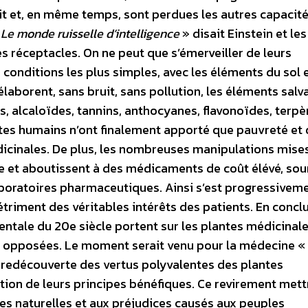
uit et, en même temps, sont perdues les autres capacit
«
Le monde ruisselle d’intelligence
» disait Einstein et le
s réceptacles. On ne peut que s’émerveiller de leurs
conditions les plus simples, avec les éléments du sol 
s élaborent, sans bruit, sans pollution, les éléments salv
, alcaloïdes, tannins, anthocyanes, flavonoïdes, terpè
stes humains n’ont finalement apporté que pauvreté et 
dicinales. De plus, les nombreuses manipulations mise
te et aboutissent à des médicaments de coût élévé, sou
laboratoires pharmaceutiques. Ainsi s’est progressivem
étriment des véritables intérêts des patients. En concl
ntale du 20e siècle portent sur les plantes médicinale
t opposées. Le moment serait venu pour la médecine «
la redécouverte des vertus polyvalentes des plantes
ion de leurs principes bénéfiques. Ce revirement mett
es naturelles et aux préjudices causés aux peuples