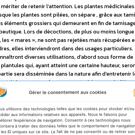
 mériter de retenir l’attention. Les plantes médicinales
que les plantes sont pilées, on sépare , grâce aux tami
es éléments grossiers qui demeurent en fin de tamisage
apeutique. Lors de décoctions, de plus ou moins longue
s, les « mares », ne sont pas rejetées mais récupérées 
es, elles interviendront dans des usages particuliers.
connaîtront diverses utilisations, d’abord sous forme de
plantules qui, ayant atteint une certaine hauteur, sero
artie sera disséminée dans la nature afin d’entretenir l
ient été un peu trop longtemps stockées, sont brûlées e
 particulières. Ce bref exposé montre le respect qui 
Gérer le consentement aux cookies
ée qui les accompagne. De plus, toutes leurs vertus son
permet aussi d’entrevoir la richesse de l’art pharmaceuti
us utilisons des technologies telles que les cookies pour stocker et/ou
ances des praticiens traditionnels…trop souvent assimi
céder aux informations relatives aux appareils. Nous le faisons pour
éliorer l’expérience de navigation. Consentir à ces technologies nous
 l’Occident ? Quel est son comportement ? Deux attitud
torisera à traiter des données telles que le comportement de navigatio
t dont sont entourées les plantes médicinales de cultu
 les ID uniques sur ce site. Le fait de ne pas consentir ou de retirer son