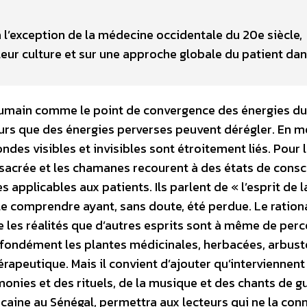
 l’exception de la médecine occidentale du 20e siècle,
 leur culture et sur une approche globale du patient da
 humain comme le point de convergence des énergies du 
érieurs que des énergies perverses peuvent dérégler. En 
ndes visibles et invisibles sont étroitement liés. Pour 
sacrée et les chamanes recourent à des états de cons
applicables aux patients. Ils parlent de « l’esprit de l
r le comprendre ayant, sans doute, été perdue. Le ratio
les réalités que d’autres esprits sont à même de perc
fondément les plantes médicinales, herbacées, arbust
rapeutique. Mais il convient d’ajouter qu’interviennent
nies et des rituels, de la musique et des chants de g
caine au Sénégal, permettra aux lecteurs qui ne la con