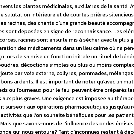
vers les plantes médicinales, auxiliaires de la santé. 
ne salutation intérieure et de courtes prières silencieus
sses racines, des chants d’une grande beauté accompag
des sont déposées en signe de reconnaissance. Les élé
, écorces, racines sont ensuite mis à sécher avec le plus 
réparation des médicaments dans un lieu calme où ne pén
çu lors de sa mise en fonction initiale un rituel de béné
poudres, décoctions simples ou plus ou moins complex
y ajoute par voie externe, collyres, pommades, mélanges
rbons ardents. Il est important de noter qu’avec un mat
ieds ou fourneaux pour le feu, peuvent être préparés le
aux plus graves. Une exigence est imposée au thérapeu
l doit surseoir aux opérations pharmaceutiques jusqu’au 
activités que l’on souhaite bénéfiques pour les patient
Mais que savons-nous de l’influence des ondes émises
monde qui nous entoure? Tant d’inconnues restent à déc