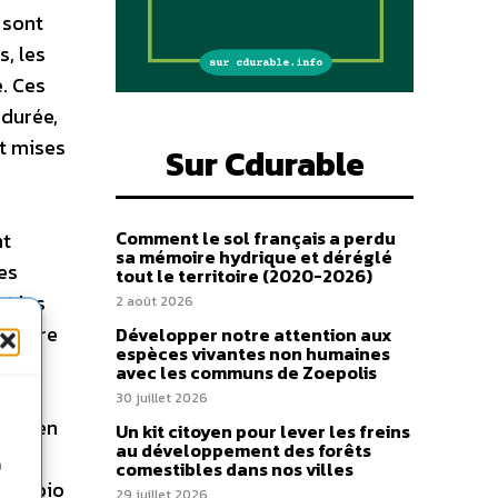
 sont
s, les
. Ces
 durée,
et mises
Sur Cdurable
Comment le sol français a perdu
nt
sa mémoire hydrique et déréglé
es
tout le territoire (2020-2026)
t les
2 août 2026
entoure
Développer notre attention aux
espèces vivantes non humaines
t
avec les communs de Zoepolis
que
30 juillet 2026
lés, en
Un kit citoyen pour lever les freins
au développement des forêts
es se
n
comestibles dans nos villes
re « bio
29 juillet 2026