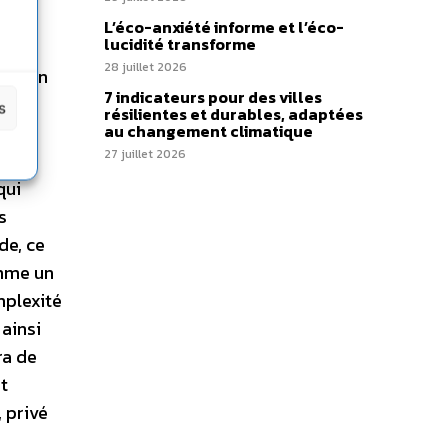
L’éco-anxiété informe et l’éco-
lucidité transforme
ie.
28 juillet 2026
 de son
7 indicateurs pour des villes
es
s
résilientes et durables, adaptées
au changement climatique
27 juillet 2026
qui
s
de, ce
omme un
mplexité
 ainsi
ra de
et
 privé