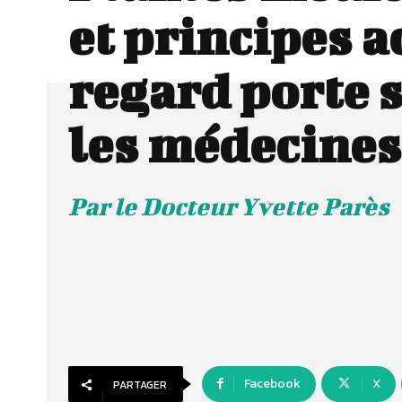
et principes ac
regard porte 
les médecines
Par le Docteur Yvette Parès
Facebook
X
PARTAGER