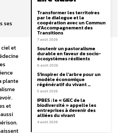
Transformer les territoires
par le dialogue et la
coopération avec un Commun
ns ses
d’Accompagnement des
Transitions
7 août 2026
ciel et
Soutenir un pastoralisme
durable en faveur de socio-
médecine
écosystèmes résilients
les
6 août 2026
cience
S’inspirer de l’arbre pour un
modèle économique
a plante
régénératif du vivant …
nalisme
5 août 2026
evoir.
IPBES : le « GIEC de la
biodiversité » appelle les
es et
entreprises à devenir des
 aussi
alliées du vivant
uérison.
4 août 2026
naissent