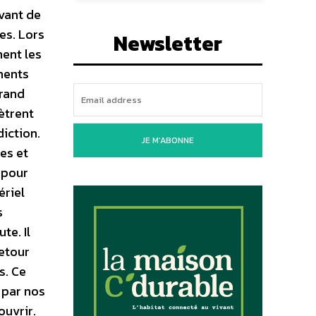
Avant de
es. Lors
Newsletter
nent les
ments
grand
ètrent
diction.
JE M'ABONNE
es et
 pour
ériel
s
te. Il
retour
s. Ce
 par nos
ouvrir.