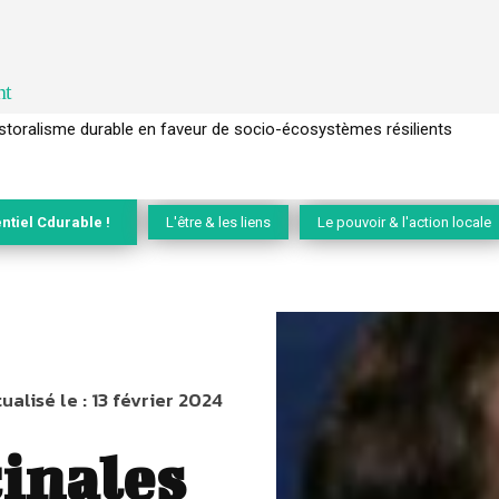
nt
l’arbre pour un modèle économique régénératif du vivant …
ntiel Cdurable !
L'être & les liens
Le pouvoir & l'action locale
ualisé le :
13 février 2024
inales