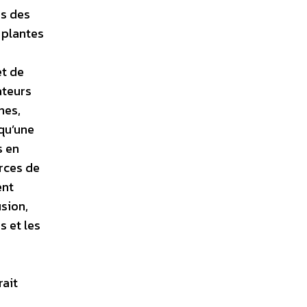
és des
s plantes
et de
ateurs
nes,
qu’une
s en
rces de
ent
usion,
s et les
rait