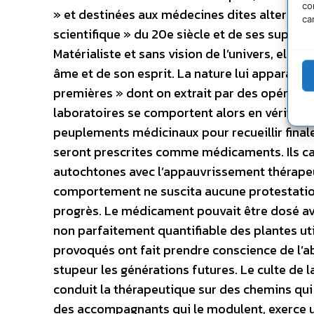
co
» et destinées aux médecines dites alternati
ca
scientifique » du 20e siècle et de ses suppor
Matérialiste et sans vision de l’univers, elle
âme et de son esprit. La nature lui apparaî
premières » dont on extrait par des opératio
laboratoires se comportent alors en véritab
peuplements médicinaux pour recueillir final
seront prescrites comme médicaments. Ils cau
autochtones avec l’appauvrissement thérapeu
comportement ne suscita aucune protestation.
progrès. Le médicament pouvait être dosé ave
non parfaitement quantifiable des plantes uti
provoqués ont fait prendre conscience de l’ab
stupeur les générations futures. Le culte de l
conduit la thérapeutique sur des chemins qui 
des accompagnants qui le modulent, exerce u