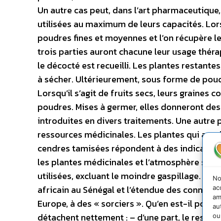
Un autre cas peut, dans l’art pharmaceutique,
utilisées au maximum de leurs capacités. Lors
poudres fines et moyennes et l’on récupère l
trois parties auront chacune leur usage thér
le décocté est recueilli. Les plantes restante
à sécher. Ultérieurement, sous forme de poudr
Lorsqu’il s’agit de fruits secs, leurs graines 
poudres. Mises à germer, elles donneront des 
introduites en divers traitements. Une autre p
ressources médicinales. Les plantes qui aura
cendres tamisées répondent à des indications
les plantes médicinales et l’atmosphère sacr
utilisées, excluant le moindre gaspillage. Il 
No
africain au Sénégal et l’étendue des connaiss
ac
am
Europe, à des « sorciers ». Qu’en est-il pour
au
détachent nettement : – d’une part, le respec
ou