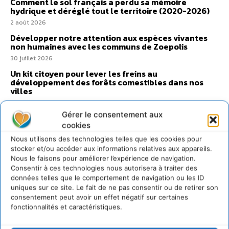
Comment le sol français a perdu sa mémoire
hydrique et déréglé tout le territoire (2020-2026)
2 août 2026
Développer notre attention aux espèces vivantes
non humaines avec les communs de Zoepolis
30 juillet 2026
Un kit citoyen pour lever les freins au
développement des forêts comestibles dans nos
villes
29 juillet 2026
Gérer le consentement aux
L’éco-anxiété informe et l’éco-lucidité transforme
cookies
28 juillet 2026
Nous utilisons des technologies telles que les cookies pour
7 indicateurs pour des villes résilientes et durables,
stocker et/ou accéder aux informations relatives aux appareils.
adaptées au changement climatique
Nous le faisons pour améliorer l’expérience de navigation.
27 juillet 2026
Consentir à ces technologies nous autorisera à traiter des
données telles que le comportement de navigation ou les ID
uniques sur ce site. Le fait de ne pas consentir ou de retirer son
consentement peut avoir un effet négatif sur certaines
fonctionnalités et caractéristiques.