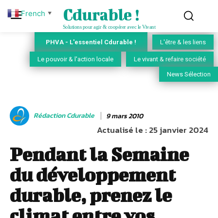
Cdurable !
French
▼
Solutions pour agir & coopérer avec le Vivant
PHVA - L'essentiel Cdurable !
L'être & les liens
Le pouvoir & l'action locale
Le vivant & refaire société
News Sélection
Rédaction Cdurable
9 mars 2010
Actualisé le :
25 janvier 2024
Pendant la Semaine
du développement
durable, prenez le
climat entre vos