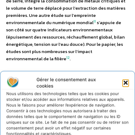
de serre, intègre la consommation de métaux critiques et
le volume de terre déplacé pour l’extraction des matières
premières. Une autre étude sur l’empreinte
11
environnementale du numérique mondial
s’appuie de
son côté sur quatre indicateurs environnementaux
(épuisement des ressources, réchauffement global, bilan
énergétique, tension sur l’eau douce). Pour le papier, les
études sont plus nombreuses sur l’impact
12
environnemental de la filière
.
L’étude Quantis procède de son côté, c’est un de ses
Gérer le consentement aux
intérêts, à une analyse comparative de l’impact sur seize
cookies
13
indicateurs
. Sur cette base (voir annexe), l’envoi d’une
Nous utilisons des technologies telles que les cookies pour
facture par courrier ou par mail a, comme pour les GES, des
stocker et/ou accéder aux informations relatives aux appareils.
impacts environnementaux différentiés mais qui
Nous le faisons pour améliorer l’expérience de navigation.
globalement se valent, avec un léger avantage à la
Consentir à ces technologies nous autorisera à traiter des
solution papier (neuf critères sur seize).
données telles que le comportement de navigation ou les ID
uniques sur ce site. Le fait de ne pas consentir ou de retirer son
consentement peut avoir un effet négatif sur certaines
14
Dans d’autres cas
, le papier est la filière qui a nettement
fonctionnalités et caractéristiques.