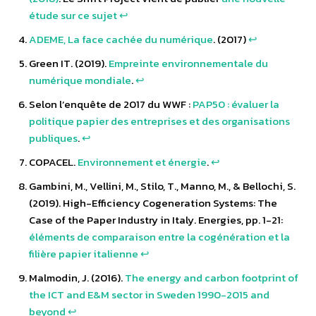
étude sur ce sujet
↩︎
ADEME, La face cachée du numérique
. (2017)
↩︎
Green IT. (2019).
Empreinte environnementale du
numérique mondiale
.
↩︎
Selon l’enquête de 2017 du WWF :
PAP50 : évaluer la
politique papier des entreprises et des organisations
publiques
.
↩︎
COPACEL.
Environnement et énergie
.
↩︎
Gambini, M., Vellini, M., Stilo, T., Manno, M., & Bellochi, S.
(2019). High-Efficiency Cogeneration Systems: The
Case of the Paper Industry in Italy. Energies, pp. 1-21:
éléments de comparaison entre la cogénération et la
filière papier italienne
↩︎
Malmodin, J. (2016).
The energy and carbon footprint of
the ICT and E&M sector in Sweden 1990-2015 and
beyond
↩︎