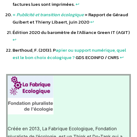
factures lues sont imprimées.
↩︎
«
Publicité et transition écologique
» Rapport de Géraud
Guibert et Thierry Libaert, juin 2020
↩︎
Édition 2020 du baromètre de l’Alliance Green IT (AGIT)
↩︎
Berthoud, F. (2013). P
apier ou support numérique, quel
est le bon choix écologique ?
GDS ECOINFO / CNRS
↩︎
Créée en 2013, La Fabrique Ecologique, Fondation
pluraliste de l’écologie, est un Think et Do-Tank qui a