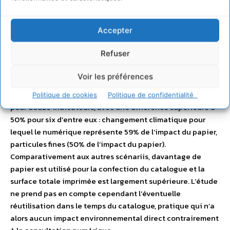
le moins d’impact. Le numérique est généralement
performant par rapport au papier pour trois indicateurs :
Accepter
l’utilisation des sols, l’usage de l’eau et les particules
atmosphériques.
Refuser
Un scénario est enfin défavorable au papier, celui qui
Voir les préférences
compare le catalogue à l’e-mailing. Outre ses effets sur les
GES (supra), la solution papier présente un impact plus fort
Politique de cookies
Politique de confidentialité
pour douze indicateurs, avec une différence supérieure à
50% pour six d’entre eux : changement climatique pour
lequel le numérique représente 59% de l’impact du papier,
particules fines (50% de l’impact du papier).
Comparativement aux autres scénariis, davantage de
papier est utilisé pour la confection du catalogue et la
surface totale imprimée est largement supérieure. L’étude
ne prend pas en compte cependant l’éventuelle
réutilisation dans le temps du catalogue, pratique qui n’a
alors aucun impact environnemental direct contrairement