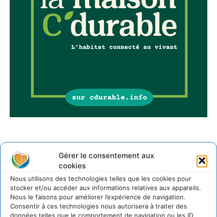
Sur Cdurable
Gérer le consentement aux
cookies
Comment le sol français a perdu sa mémoire
Nous utilisons des technologies telles que les cookies pour
hydrique et déréglé tout le territoire (2020-2026)
stocker et/ou accéder aux informations relatives aux appareils.
Nous le faisons pour améliorer l’expérience de navigation.
2 août 2026
Consentir à ces technologies nous autorisera à traiter des
Développer notre attention aux espèces vivantes
données telles que le comportement de navigation ou les ID