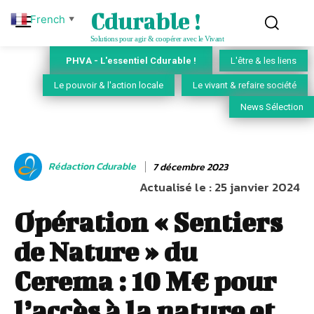
Cdurable !
French
▼
Solutions pour agir & coopérer avec le Vivant
PHVA - L'essentiel Cdurable !
L'être & les liens
Le pouvoir & l'action locale
Le vivant & refaire société
News Sélection
Rédaction Cdurable
7 décembre 2023
Actualisé le :
25 janvier 2024
Opération « Sentiers
de Nature » du
Cerema : 10 M€ pour
l’accès à la nature et