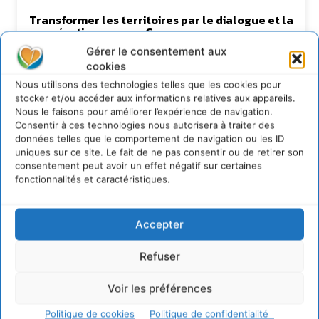
Transformer les territoires par le dialogue et la
coopération avec un Commun
d’Accompagnement des Transitions
Gérer le consentement aux
7 août 2026
cookies
Soutenir un pastoralisme durable en faveur de
Nous utilisons des technologies telles que les cookies pour
socio-écosystèmes résilients
stocker et/ou accéder aux informations relatives aux appareils.
6 août 2026
Nous le faisons pour améliorer l’expérience de navigation.
Consentir à ces technologies nous autorisera à traiter des
S’inspirer de l’arbre pour un modèle
données telles que le comportement de navigation ou les ID
économique régénératif du vivant …
uniques sur ce site. Le fait de ne pas consentir ou de retirer son
5 août 2026
consentement peut avoir un effet négatif sur certaines
IPBES : le « GIEC de la biodiversité » appelle les
fonctionnalités et caractéristiques.
entreprises à devenir des alliées du vivant
4 août 2026
Accepter
Refuser
Newsletter
Voir les préférences
Politique de cookies
Politique de confidentialité