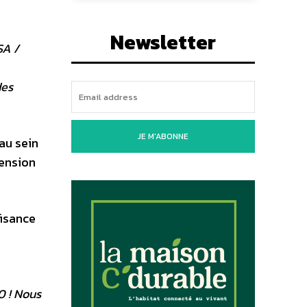
Newsletter
SA /
des
JE M'ABONNE
au sein
pension
fisance
0 ! Nous