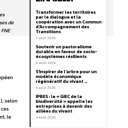
Transformer les territoires
res
par le dialogue et la
coopération avec un Commun
uses de
d’Accompagnement des
e FNE
Transitions
7 août 2026
Soutenir un pastoralisme
durable en faveur de socio-
écosystèmes résilients
6 août 2026
S’inspirer de l’arbre pour un
modèle économique
ropéen
régénératif du vivant …
5 août 2026
IPBES : le « GIEC de la
), selon
biodiversité » appelle les
entreprises à devenir des
 ces
alliées du vivant
t, le
4 août 2026