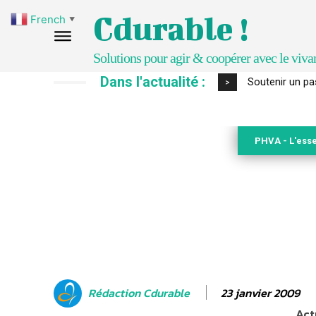
Cdurable !
French
▼
Solutions pour agir & coopérer avec le viva
Dans l'actualité :
S’inspirer de 
>
PHVA - L'esse
23 janvier 2009
Rédaction Cdurable
Act