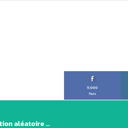
11,000
Fans
ion aléatoire ...