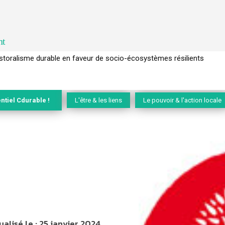
nt
l’arbre pour un modèle économique régénératif du vivant …
ntiel Cdurable !
L'être & les liens
Le pouvoir & l'action locale
ualisé le :
25 janvier 2024