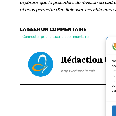
espérons que la procédure de révision du cadr
et nous permette d’en finir avec ces chimères ! 
LAISSER UN COMMENTAIRE
Connecter pour laisser un commentaire
Rédaction Cd
No
ac
https:/cdurable.info
am
au
ou
co
ca