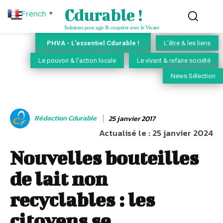
Cdurable !
French
▼
Solutions pour agir & coopérer avec le Vivant
PHVA - L'essentiel Cdurable !
L'être & les liens
Le pouvoir & l'action locale
Le vivant & refaire société
News Sélection
Rédaction Cdurable
25 janvier 2017
Actualisé le :
25 janvier 2024
Nouvelles bouteilles
de lait non
recyclables : les
citoyens se