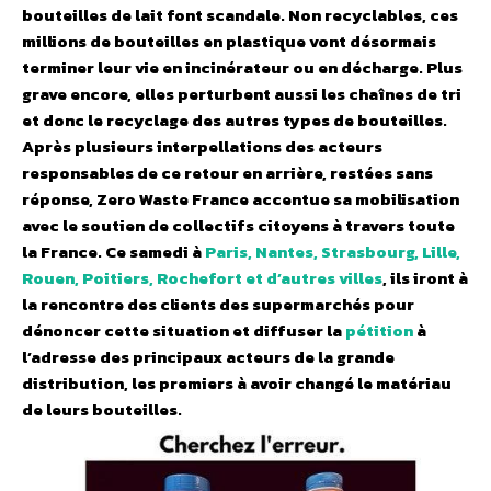
bouteilles de lait font scandale. Non recyclables, ces
millions de bouteilles en plastique vont désormais
terminer leur vie en incinérateur ou en décharge. Plus
grave encore, elles perturbent aussi les chaînes de tri
et donc le recyclage des autres types de bouteilles.
Après plusieurs interpellations des acteurs
responsables de ce retour en arrière, restées sans
réponse, Zero Waste France accentue sa mobilisation
avec le soutien de collectifs citoyens à travers toute
la France. Ce samedi à
Paris, Nantes, Strasbourg, Lille,
Rouen, Poitiers, Rochefort et d’autres villes
, ils iront à
la rencontre des clients des supermarchés pour
dénoncer cette situation et diffuser la
pétition
à
l’adresse des principaux acteurs de la grande
distribution, les premiers à avoir changé le matériau
de leurs bouteilles.