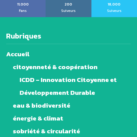
11,000
200
18,000
Fans
Suiveurs
Suiveurs
Rubriques
Accueil
citoyenneté & coopération
ICDD – Innovation Citoyenne et
Développement Durable
eau & biodiversité
énergie & climat
sobriété & circularité