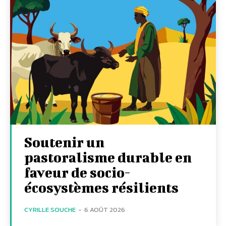
Soutenir un
pastoralisme durable en
faveur de socio-
écosystèmes résilients
CYRILLE SOUCHE
-
6 AOÛT 2026