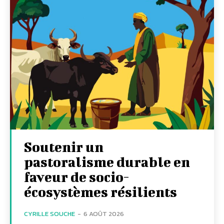
Soutenir un
pastoralisme durable en
faveur de socio-
écosystèmes résilients
CYRILLE SOUCHE
-
6 AOÛT 2026