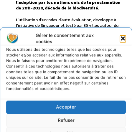
l’adoption par les nations unis de la proclamation
de 2011-2020, décade de la biodiversité.
L’utilisation d’un index d’auto évaluation, développé à
l’initiative de Singapour et testé par 35 villes autour du
globe dont Montpellier, destiné à évaluer la biodiversité
Gérer le consentement aux
locale et la gouvernance de ses services éco systémiques,
cookies
a été encouragée, afin que cette utilisation soit la plus
large possible sur un plan international.
Nous utilisons des technologies telles que les cookies pour
stocker et/ou accéder aux informations relatives aux appareils.
De nombreux évènements dédiés à des aspects
Nous le faisons pour améliorer l’expérience de navigation.
spécifiques du plan stratégiques ont été également
Consentir à ces technologies nous autorisera à traiter des
envisagés. En plus de la réunion de ICLEI Local Action For
données telles que le comportement de navigation ou les ID
Biodiversity en Afrique du Sud en février prochain, des
uniques sur ce site. Le fait de ne pas consentir ou de retirer son
réunions spécifiques seront organisées pour engager plus
consentement peut avoir un effet négatif sur certaines
en avant les villes et régions françaises, ainsi que les villes
fonctionnalités et caractéristiques.
du Bassin méditerranéen.
A l’issue de cette réunion, Madame Le Maire de
Accepter
Montpellier a accepté l’invitation de devenir membre du
comité consultatif de la Convention pour les Villes et la
Refuser
Biodiversité, aux coté de Monsieur TREMBLAY, Maire
Montréal, Monsieur DUCCI, Maire de Curitiba, Monsieur