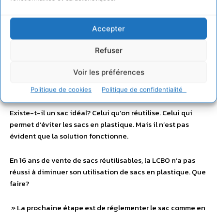
» C’est certain que nous n’étions pas concurrentiels sur le
prix. Mais il faut aller plus loin que le prix, il faut voir les
Accepter
retombées économiques, comme celles provoquées par le
contrat d’Uniprix sur notre région. Il me semble que la SAQ
Refuser
aurait dû demander que ses sacs soient faits au Québec
« , conclut Edouard Robertson.
Voir les préférences
Le modèle irlandais
Politique de cookies
Politique de confidentialité
Existe-t-il un sac idéal? Celui qu’on réutilise. Celui qui
permet d’éviter les sacs en plastique. Mais il n’est pas
évident que la solution fonctionne.
En 16 ans de vente de sacs réutilisables, la LCBO n’a pas
réussi à diminuer son utilisation de sacs en plastique. Que
faire?
» La prochaine étape est de réglementer le sac comme en