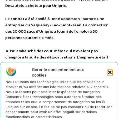
Desautels, acheteur pour Uniprix.
Le contrat a été confié à René Roberston Fourrure, une
entreprise du Saguenay-Lac-Saint-Jean. La confection
des 20 000 sacs d’Uniprix a fourni de l’emploi à 50
personnes durant six mois.
» J’ai embauché des couturières qui n’avaient pas
d’emploi à la suite des délocalisations. L’imprimeur était
dans sa période creuse. C’était un contrat très important
pour notre communauté « , mentionne Edouard Robertson,
Gérer le consentement aux
cookies
propriétaire de René Robertson Fourrure.
Nous utilisons des technologies telles que les cookies pour
stocker et/ou accéder aux informations relatives aux appareils.
Ce dernier salue l’initiative d’Uniprix, une compagnie
Nous le faisons pour améliorer l’expérience de navigation.
privée, qui a décidé d’encourager des entreprises
Consentir à ces technologies nous autorisera à traiter des
québécoises. René Robertson Fourrure avait d’ailleurs
données telles que le comportement de navigation ou les ID
uniques sur ce site. Le fait de ne pas consentir ou de retirer son
participé à l’appel d’offres pour les sacs de la SAQ.
consentement peut avoir un effet négatif sur certaines
fonctionnalités et caractéristiques.