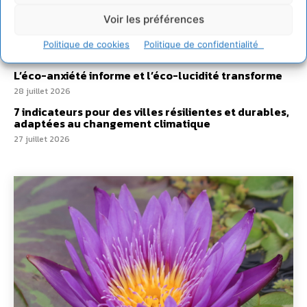
Un kit citoyen pour lever les freins au
Voir les préférences
développement des forêts comestibles dans nos
villes
Politique de cookies
Politique de confidentialité
29 juillet 2026
L’éco-anxiété informe et l’éco-lucidité transforme
28 juillet 2026
7 indicateurs pour des villes résilientes et durables,
adaptées au changement climatique
27 juillet 2026