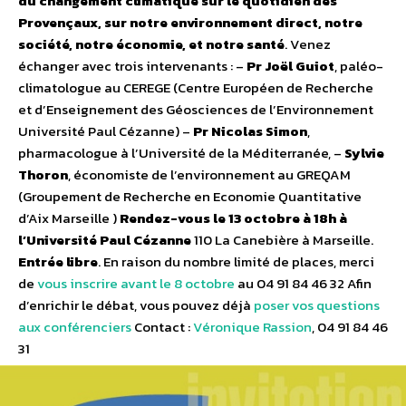
du changement climatique sur le quotidien des
Provençaux, sur notre environnement direct, notre
société, notre économie, et notre santé
. Venez
échanger avec trois intervenants : –
Pr Joël Guiot
, paléo-
climatologue au CEREGE (Centre Européen de Recherche
et d’Enseignement des Géosciences de l’Environnement
Université Paul Cézanne) –
Pr Nicolas Simon
,
pharmacologue à l’Université de la Méditerranée, –
Sylvie
Thoron
, économiste de l’environnement au GREQAM
(Groupement de Recherche en Economie Quantitative
d’Aix Marseille )
Rendez-vous le 13 octobre à 18h à
l’Université Paul Cézanne
110 La Canebière à Marseille.
Entrée libre
. En raison du nombre limité de places, merci
de
vous inscrire avant le 8 octobre
au 04 91 84 46 32 Afin
d’enrichir le débat, vous pouvez déjà
poser vos questions
aux conférenciers
Contact :
Véronique Rassion
, 04 91 84 46
31