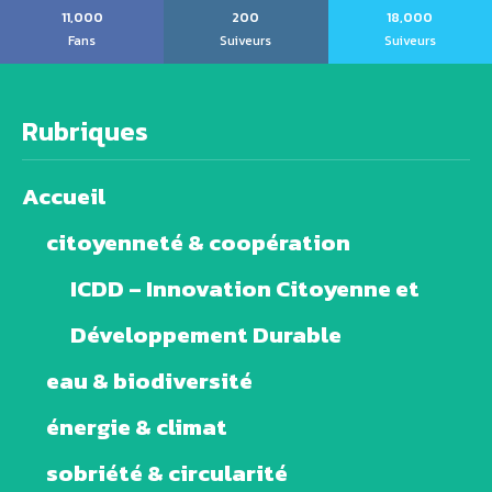
11,000
200
18,000
Fans
Suiveurs
Suiveurs
Rubriques
Accueil
citoyenneté & coopération
ICDD – Innovation Citoyenne et
Développement Durable
eau & biodiversité
énergie & climat
sobriété & circularité