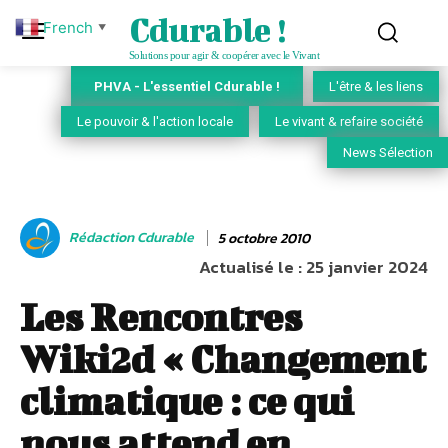
Cdurable !
French
▼
Solutions pour agir & coopérer avec le Vivant
PHVA - L'essentiel Cdurable !
L'être & les liens
Le pouvoir & l'action locale
Le vivant & refaire société
News Sélection
Rédaction Cdurable
5 octobre 2010
Actualisé le :
25 janvier 2024
Les Rencontres
Wiki2d « Changement
climatique : ce qui
nous attend en