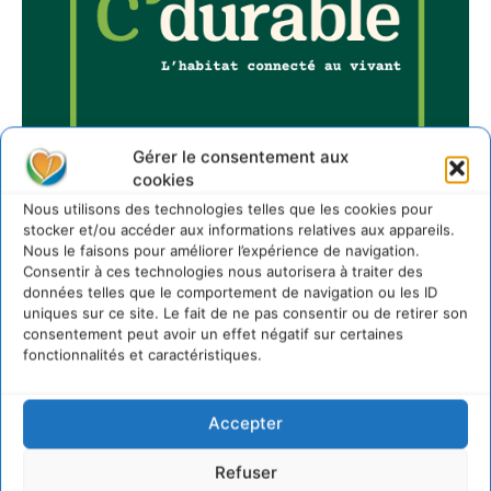
Gérer le consentement aux
cookies
Nous utilisons des technologies telles que les cookies pour
stocker et/ou accéder aux informations relatives aux appareils.
Nous le faisons pour améliorer l’expérience de navigation.
Consentir à ces technologies nous autorisera à traiter des
Sur Cdurable
données telles que le comportement de navigation ou les ID
uniques sur ce site. Le fait de ne pas consentir ou de retirer son
consentement peut avoir un effet négatif sur certaines
fonctionnalités et caractéristiques.
Comment le sol français a perdu sa mémoire
hydrique et déréglé tout le territoire (2020-2026)
2 août 2026
Accepter
Développer notre attention aux espèces vivantes
non humaines avec les communs de Zoepolis
Refuser
30 juillet 2026