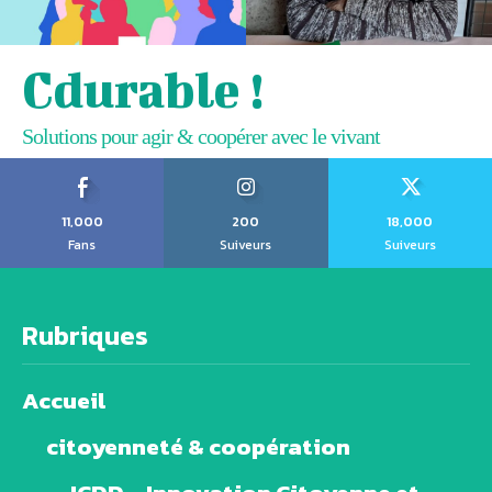
Cdurable !
Solutions pour agir & coopérer avec le vivant
11,000
200
18,000
Fans
Suiveurs
Suiveurs
Rubriques
Accueil
citoyenneté & coopération