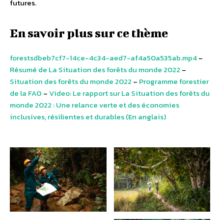
futures.
En savoir plus sur ce thème
forestsdbeb7cf7-14ce-4c34-aed7-af4a50a535ab.mp4
–
Résumé de La Situation des forêts du monde 2022
–
Situation des forêts du monde 2022
–
Programme forestier
de la FAO
–
Video: Le rapport sur La Situation des forêts du
monde 2022 : Une relance verte et des économies
inclusives, résilientes et durables (En anglais)