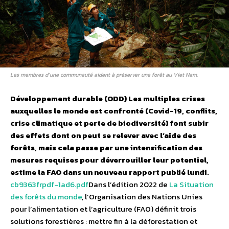
Les membres d’une communauté aident à préserver une forêt au Viet Nam.
Développement durable (ODD)
Les multiples crises
auxquelles le monde est confronté (Covid-19, conflits,
crise climatique et perte de biodiversité) font subir
des effets dont on peut se relever avec l’aide des
forêts, mais cela passe par une intensification des
mesures requises pour déverrouiller leur potentiel,
estime la FAO dans un nouveau rapport publié lundi.
cb9363frpdf-1ad6.pdf
Dans l’édition 2022 de
La Situation
des forêts du monde
, l’Organisation des Nations Unies
pour l’alimentation et l’agriculture (FAO) définit trois
solutions forestières : mettre fin à la déforestation et