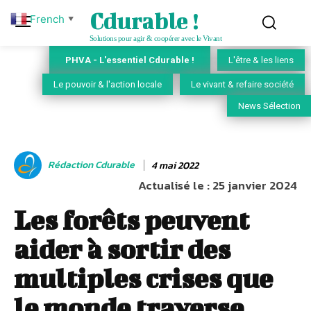
Cdurable !
French
▼
Solutions pour agir & coopérer avec le Vivant
PHVA - L'essentiel Cdurable !
L'être & les liens
Le pouvoir & l'action locale
Le vivant & refaire société
News Sélection
Rédaction Cdurable
4 mai 2022
Actualisé le :
25 janvier 2024
Les forêts peuvent
aider à sortir des
multiples crises que
le monde traverse,