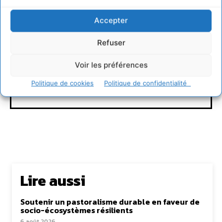
Accepter
Refuser
Rédaction Cdurable
Voir les préférences
Politique de cookies
Politique de confidentialité
https:/cdurable.info
Lire aussi
Soutenir un pastoralisme durable en faveur de
socio-écosystèmes résilients
6 août 2026