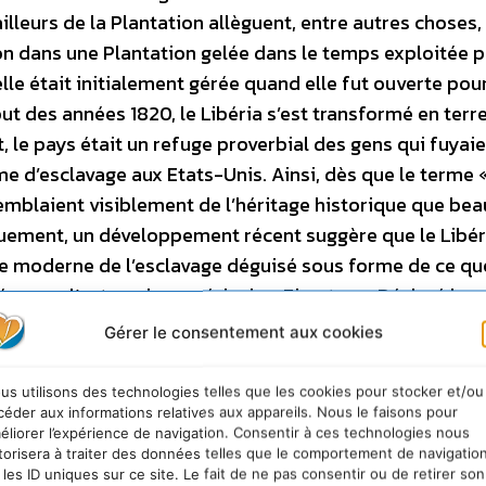
ailleurs de la Plantation allèguent, entre autres choses, 
ion dans une Plantation gelée dans le temps exploitée p
lle était initialement gérée quand elle fut ouverte pour
t des années 1820, le Libéria s’est transformé en terre 
t, le pays était un refuge proverbial des gens qui fuyaie
e d’esclavage aux Etats-Unis. Ainsi, dès que le terme 
remblaient visiblement de l’héritage historique que be
uement, un développement récent suggère que le Libéri
ge moderne de l’esclavage déguisé sous forme de ce qu
ée pour l’entreprise américaine, Firestone. Déclaré la 
été entraîné dans une relation asymétrique avec le géan
Gérer le consentement aux cookies
pour la première fois sur les côtes du pays en 1926. Qu
 des droits humains ont dénoncé les pratiques abusive
us utilisons des technologies telles que les cookies pour stocker et/ou
e action judiciaire contre la compagnie américaine pour
céder aux informations relatives aux appareils. Nous le faisons pour
éliorer l’expérience de navigation. Consentir à ces technologies nous
 pratiques de travail cruelles et inhabituelles, et dégrad
torisera à traiter des données telles que le comportement de navigatio
 ne diffèrent en rien de ce qu’elles étaient à l’époque d
 les ID uniques sur ce site. Le fait de ne pas consentir ou de retirer son