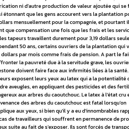
brication ni d’autre production de valeur ajoutée qui se 
 si étonnant que les gens accourent vers la plantation p
llars mensuellement pour la compagnie, et pourtant il
nt que compensation une fois que les frais et les servi
es tapeurs travaillent durement pour 3,19 dollars seu
 pendant 50 ans, certains ouvriers de la plantation qui 
 dollars par mois comme frais de pension.
A part le fai
ffronter la pauvreté due à la servitude grave, les ouvrie
estone doivent faire face aux infirmités liées à la santé.
eurs exposent leurs yeux au latex qui a la potentialité 
dre aveugles, en appliquant des pesticides et des ferti
gereux aux arbres du caoutchouc. Le latex à l’état cru 
venance des arbres du caoutchouc est fatal lorsqu’on
pplique aux yeux, si bien qu’il y a eu d’innombrables ra
cas de travailleurs qui souffrent en permanence de p
eux suite au fait de s’exposer. Ils sont forcés de transp