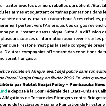
 traiter avec les derniers rebelles qui défient l’Etat Li
ndu les armes et squattent certaines plantations dans l
e achète en sous-main du caoutchouc à ces rebelles, p
ulièrement partent vers l’Amérique. Ces cargos reviendr
onne pour l’instant à sens unique. Suite à la diffusion d
t plusieurs sources d’information pour revenir sur les p
ligner que Firestone n’est pas la seule compagnie prése
e. D’autres compagnies offriraient des conditions de tr
ne serait française.
justice sociale en Afrique, avait déjà publié dans son éditi
de Robtel Neajai Pailey en février 2006. En voici quelqu
Libéria par Robtel Neajai Pailey – Pambazuka News
Fund
a déposé à la Cour Fédérale des Etats-Unis en Cali
es Allégations de Torture des Etrangers contre Bridgest
moderne de l’esclavage » sur une Plantation de Firestone