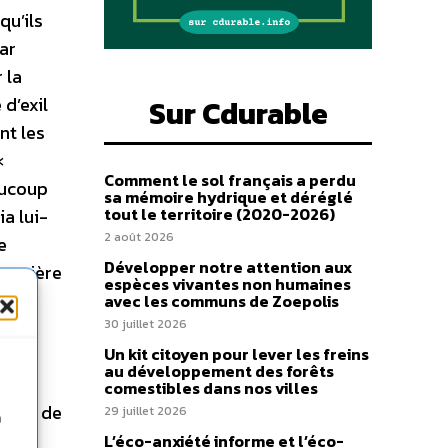
qu’ils
ar
 la
d’exil
Sur Cdurable
nt les
«
Comment le sol français a perdu
aucoup
sa mémoire hydrique et déréglé
tout le territoire (2020-2026)
a lui-
2 août 2026
e
Développer notre attention aux
première
espèces vivantes non humaines
t du
avec les communs de Zoepolis
atre-
30 juillet 2026
Un kit citoyen pour lever les freins
s
au développement des forêts
comestibles dans nos villes
ation de
29 juillet 2026
n
e
L’éco-anxiété informe et l’éco-