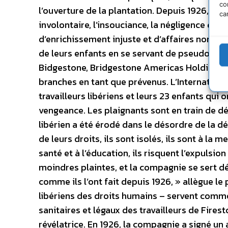
co
l’ouverture de la plantation. Depuis 1926, Fire
ca
involontaire, l’insouciance, la négligence dan
d’enrichissement injuste et d’affaires non-équ
de leurs enfants en se servant de pseudony
Bidgestone, Bridgestone Americas Holding, B
branches en tant que prévenus. L’Internationa
travailleurs libériens et leurs 23 enfants qui
vengeance. Les plaignants sont en train de d
libérien a été érodé dans le désordre de la dé
de leurs droits, ils sont isolés, ils sont à la
santé et à l’éducation, ils risquent l’expulsio
moindres plaintes, et la compagnie se sert dé
comme ils l’ont fait depuis 1926, » allègue le p
libériens des droits humains – servent comme
sanitaires et légaux des travailleurs de Firest
révélatrice. En 1926, la compagnie a signé u