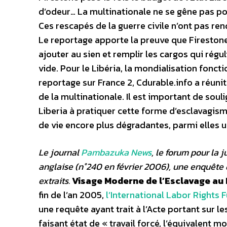
d’odeur… La multinationale ne se gêne pas pour
Ces rescapés de la guerre civile n’ont pas re
Le reportage apporte la preuve que Fireston
ajouter au sien et remplir les cargos qui rég
vide. Pour le Libéria, la mondialisation foncti
reportage sur France 2, Cdurable.info a réuni
de la multinationale. Il est important de sou
Liberia à pratiquer cette forme d’esclavagism
de vie encore plus dégradantes, parmi elles u
Le journal
Pambazuka News
, le forum pour la 
anglaise (n°240 en février 2006), une enquête 
extraits.
Visage Moderne de l’Esclavage au 
fin de l’an 2005,
l’International Labor Rights 
une requête ayant trait à l’Acte portant sur l
faisant état de « travail forcé, l’équivalent 