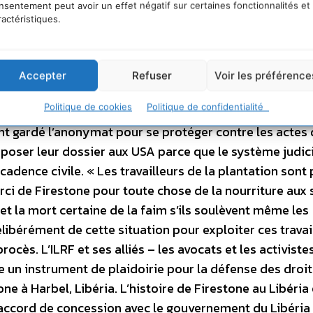
nsentement peut avoir un effet négatif sur certaines fonctionnalités et
stone se serait appuyé sur le travail forcé, l’asserviss
ractéristiques.
s le recrutement et la supervision, des pratiques
itables. Introduite au nom des travailleurs à la plantat
mes, la requête nomme la compagnie nippone parente
Accepter
Refuser
Voir les préférence
ridgestone Firestone North American Tire et d’autres
Politique de cookies
Politique de confidentialité
l Labour Rights Fund (ILRF) a intenté le procès au nom 
 ont gardé l’anonymat pour se protéger contre les actes
époser leur dossier aux USA parce que le système judic
cadence civile. « Les travailleurs de la plantation sont 
 merci de Firestone pour toute chose de la nourriture aux
n et la mort certaine de la faim s’ils soulèvent même les
libérément de cette situation pour exploiter ces travai
rocès. L’ILRF et ses alliés – les avocats et les activiste
 un instrument de plaidoirie pour la défense des droit
one à Harbel, Libéria. L’histoire de Firestone au Libéria
n accord de concession avec le gouvernement du Libéria