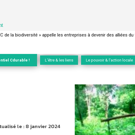
nt
 français a perdu sa mémoire hydrique et déréglé tout le territoire 
ntiel Cdurable !
L'être & les liens
Le pouvoir & l'action locale
tualisé le :
8 janvier 2024