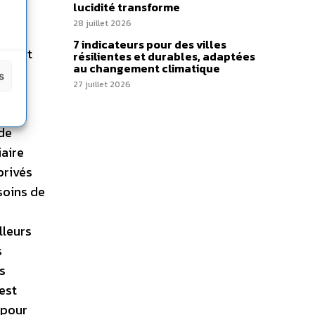
lucidité transforme
ement
28 juillet 2026
7 indicateurs pour des villes
ion et
résilientes et durables, adaptées
au changement climatique
s
27 juillet 2026
de 12
 de
iaire
privés
 soins de
lleurs
s
s
 est
 pour