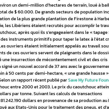
iron un demi-million d’hectares de terrain, loué à bail
otal de $ 60.000. De grands secteurs de population in
lation de la plus grande plantation de Firestone à Harbe
 les Libériens étaient recrutés pour accomplir le trava
utchouc, après quoi ils s’engageaient dans le « tapage »
r des instruments primitifs pour taper le latex à l’état c
s ouvriers étaient initialement appelés au travail sou
s de ces ouvriers servent de plaignants dans le dossi
ré une insurrection de mécontentement civil et des cris
a signé un nouvel accord de 37 ans avec le gouverneme
rrain à 50 cents par demi-hectare, « une grande hausse »
. Selon un rapport récent publié par
Save My Future Foun
houc entre 2000 et 2003. Le prix du caoutchouc attein
ars par tonne. Suivant les calculs de transactions
81.242.190 dollars en provenance de sa production au L
oyé aux Etats-Unis pour le traitement des pneus, et d’