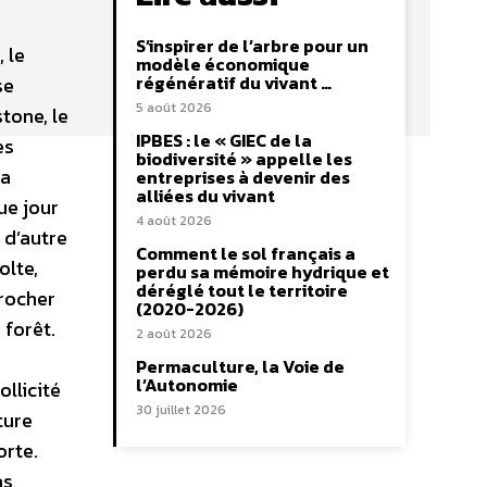
S’inspirer de l’arbre pour un
 le
modèle économique
régénératif du vivant …
se
5 août 2026
tone, le
IPBES : le « GIEC de la
es
biodiversité » appelle les
la
entreprises à devenir des
alliées du vivant
ue jour
4 août 2026
 d’autre
Comment le sol français a
olte,
perdu sa mémoire hydrique et
déréglé tout le territoire
procher
(2020-2026)
 forêt.
2 août 2026
Permaculture, la Voie de
l’Autonomie
ollicité
30 juillet 2026
ture
orte.
as