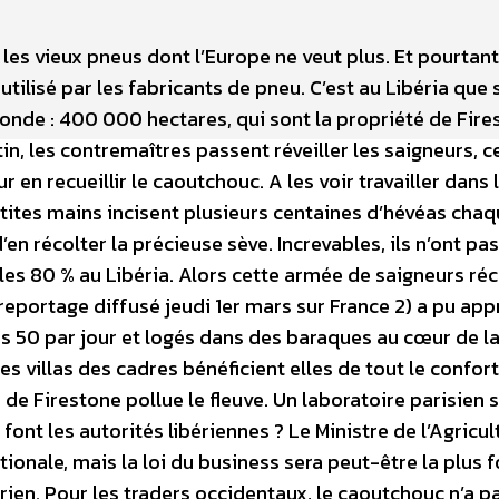
 les vieux pneus dont l’Europe ne veut plus. Et pourtant,
tilisé par les fabricants de pneu. C’est au Libéria que 
onde : 400 000 hectares, qui sont la propriété de Fires
, les contremaîtres passent réveiller les saigneurs, c
 en recueillir le caoutchouc. A les voir travailler dans 
petites mains incisent plusieurs centaines d’hévéas chaq
en récolter la précieuse sève. Increvables, ils n’ont pas
les 80 % au Libéria. Alors cette armée de saigneurs réc
(reportage diffusé jeudi 1er mars sur France 2) a pu ap
s 50 par jour et logés dans des baraques au cœur de la
les villas des cadres bénéficient elles de tout le confort
 de Firestone pollue le fleuve. Un laboratoire parisien s
ont les autorités libériennes ? Le Ministre de l’Agricul
ationale, mais la loi du business sera peut-être la plus f
érien. Pour les traders occidentaux, le caoutchouc n’a p