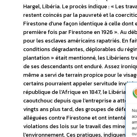
Hargel, Libéria. Le procès indique : « Les trav
restent coincés par la pauvreté et la coercit
Firestone d’une façon identique à celle dont e
première fois par Firestone en 1926 ». Au débu
pour les esclaves américains rapatriés. En fai
conditions dégradantes, déplorables du régim
plantation » était mentionné, les Libériens t
de ses descendants ont enduré. Assez ironiq
même a servi de terrain propice pour le visa
certains pourraient appeler servitude invétér
république de l’Afrique en 1847, le Libéria a 
caoutchouc depuis que l’entreprise a atterri 
vingts ans plus tard, des groupes de défense
No
alléguées contre Firestone et ont intenté un
ac
am
violations des lois sur le travail des mineurs,
au
l’environnement. Ces pratiques, indiquent-ils,
ou