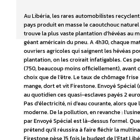
Au Libéria, les rares automobilistes recyclent
pays produit en masse le caoutchouc naturel u
trouve la plus vaste plantation d’hévéas au m
géant américain du pneu. A 4h30, chaque matin
ouvriers agricoles qui saignent les hévéas pour
plantation, on les croirait infatigables. Ces 
(750, beaucoup moins officiellement), avant d’
choix que de l’être. Le taux de chômage frise 
mange, dort et vit Firestone. Envoyé Spécial 
au quotidien ces quasi-esclaves payés 2 euro
Pas d’électricité, ni d’eau courante, alors que 
moderne. De la pollution, en revanche : l’usine
par Envoyé Spécial est là-dessus formel. Que f
prétend qu’il réussira à faire fléchir la multin
Firestone pèse 15 fois le budget de l’Etat Lib