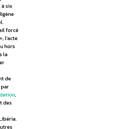
 à six
digène
l.
il forcé
, l’acte
ru hors
s la
er
nt de
 par
dation
,
t des
ibéria.
autres