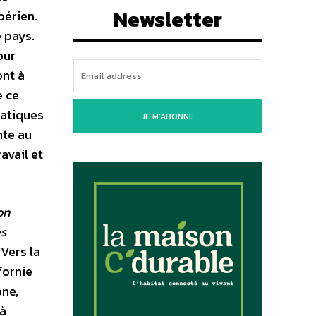
Newsletter
bérien.
e pays.
our
ont à
e ce
ratiques
JE M'ABONNE
nte au
avail et
on
es
Vers la
fornie
one,
 à