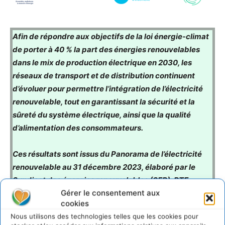
Afin de répondre aux objectifs de la loi énergie-climat
de porter à 40 % la part des énergies renouvelables
dans le mix de production électrique en 2030, les
réseaux de transport et de distribution continuent
d’évoluer pour permettre l’intégration de l’électricité
renouvelable, tout en garantissant la sécurité et la
sûreté du système électrique, ainsi que la qualité
d’alimentation des consommateurs.
Ces résultats sont issus du Panorama de l’électricité
renouvelable au 31 décembre 2023, élaboré par le
Syndicat des énergies renouvelables (SER), RTE,
Gérer le consentement aux
Enedis et l’Agence ORE (Opérateurs de Réseaux
cookies
d’Energie). Ce document est complété d’un
Nous utilisons des technologies telles que les cookies pour
supplément technique sur les Technologies pour la