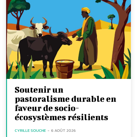
Soutenir un
pastoralisme durable en
faveur de socio-
écosystèmes résilients
CYRILLE SOUCHE
-
6 AOÛT 2026