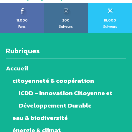
11,000
200
18,000
Fans
Suiveurs
Suiveurs
Rubriques
Accueil
citoyenneté & coopération
ICDD – Innovation Citoyenne et
Développement Durable
eau & biodiversité
énergie & climat