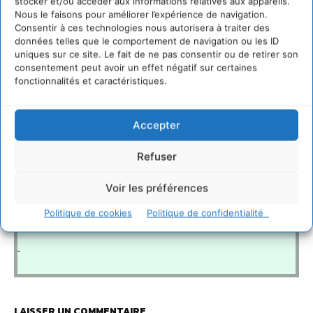
stocker et/ou accéder aux informations relatives aux appareils.
production d’électricité renouvelable.
Nous le faisons pour améliorer l’expérience de navigation.
Consentir à ces technologies nous autorisera à traiter des
données telles que le comportement de navigation ou les ID
uniques sur ce site. Le fait de ne pas consentir ou de retirer son
consentement peut avoir un effet négatif sur certaines
fonctionnalités et caractéristiques.
Syndicat des énergies renouvelables (SER
)
–
www.enr.fr
Accepter
RTE
–
www.rte-france.com
Refuser
Enedis
–
www.enedis.fr
Voir les préférences
Agence ORE
–
www.agenceore.fr
Politique de cookies
Politique de confidentialité
LAISSER UN COMMENTAIRE