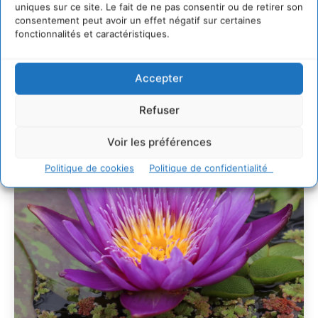
uniques sur ce site. Le fait de ne pas consentir ou de retirer son
L’éco-anxiété informe et l’éco-lucidité transforme
consentement peut avoir un effet négatif sur certaines
fonctionnalités et caractéristiques.
28 juillet 2026
7 indicateurs pour des villes résilientes et durables,
adaptées au changement climatique
Accepter
27 juillet 2026
Refuser
Voir les préférences
Politique de cookies
Politique de confidentialité