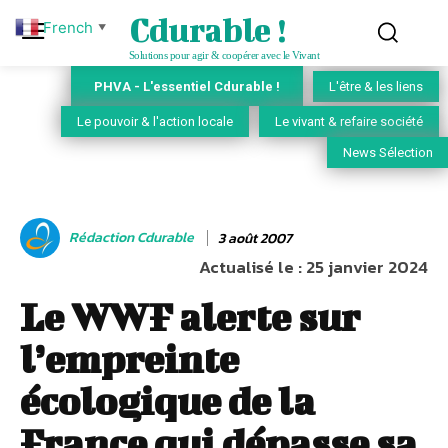
Cdurable !
French
▼
Solutions pour agir & coopérer avec le Vivant
PHVA - L'essentiel Cdurable !
L'être & les liens
Le pouvoir & l'action locale
Le vivant & refaire société
News Sélection
Rédaction Cdurable
3 août 2007
Actualisé le :
25 janvier 2024
Le WWF alerte sur
l’empreinte
écologique de la
France qui dépasse sa