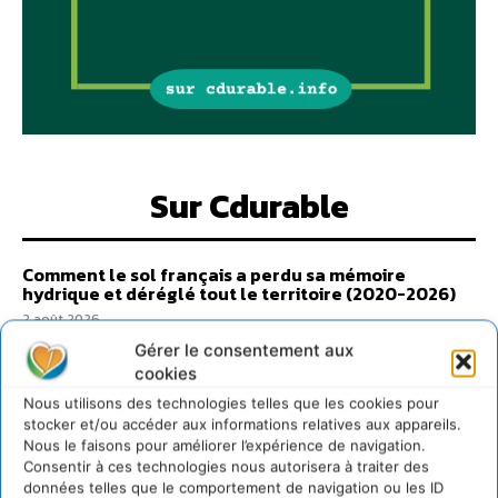
Sur Cdurable
Comment le sol français a perdu sa mémoire
hydrique et déréglé tout le territoire (2020-2026)
2 août 2026
Développer notre attention aux espèces vivantes
Gérer le consentement aux
non humaines avec les communs de Zoepolis
cookies
30 juillet 2026
Nous utilisons des technologies telles que les cookies pour
stocker et/ou accéder aux informations relatives aux appareils.
Un kit citoyen pour lever les freins au
Nous le faisons pour améliorer l’expérience de navigation.
développement des forêts comestibles dans nos
villes
Consentir à ces technologies nous autorisera à traiter des
données telles que le comportement de navigation ou les ID
29 juillet 2026