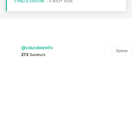
CYRILLE SOUCHE
-
5 AOÛT 2026
@cdurableinfo
Suivre
273
Suiveurs