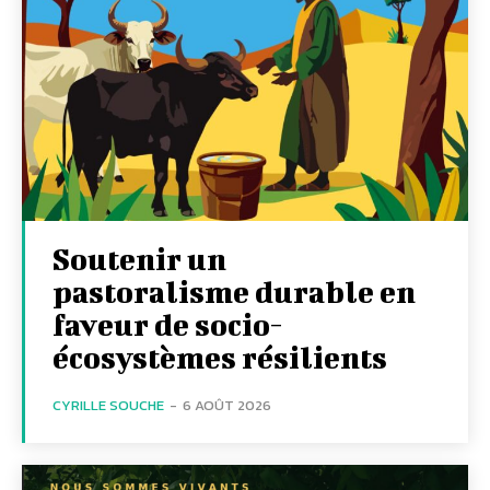
Soutenir un
pastoralisme durable en
faveur de socio-
écosystèmes résilients
CYRILLE SOUCHE
-
6 AOÛT 2026