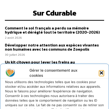
Sur Cdurable
Comment le sol français a perdu sa mémoire
hydrique et déréglé tout le territoire (2020-2026)
2 août 2026
Développer notre attention aux espèces vivantes
non humaines avec les communs de Zoepolis
30 juillet 2026
Un kit citoyen pour lever les freins au
développement des forêts comestibles dans nos
villes
Gérer le consentement aux
cookies
29 juillet 2026
Nous utilisons des technologies telles que les cookies pour
L’éco-anxiété informe et l’éco-lucidité transforme
stocker et/ou accéder aux informations relatives aux appareils.
28 juillet 2026
Nous le faisons pour améliorer l’expérience de navigation.
7 indicateurs pour des villes résilientes et durables,
Consentir à ces technologies nous autorisera à traiter des
adaptées au changement climatique
données telles que le comportement de navigation ou les ID
uniques sur ce site. Le fait de ne pas consentir ou de retirer son
27 juillet 2026