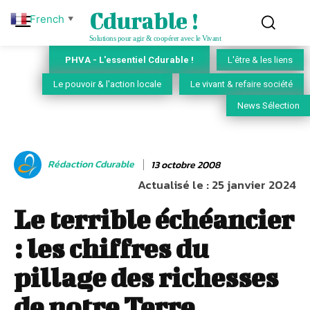
Cdurable !
French
▼
Solutions pour agir & coopérer avec le Vivant
PHVA - L'essentiel Cdurable !
L'être & les liens
Le pouvoir & l'action locale
Le vivant & refaire société
News Sélection
Rédaction Cdurable
13 octobre 2008
Actualisé le :
25 janvier 2024
Le terrible échéancier
: les chiffres du
pillage des richesses
de notre Terre