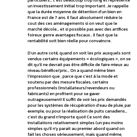
particuliers… c’est beaucoup trop long et représente
un investissement initial trop important. Je rappelle
que la durée moyenne de détention d’un bien en
France est de 7 ans. Il faut absolument réduire le
cout des ces aménagements si on veut que le
marché décole… et si possible pas avec des artifices
foireux genre avantages fiscaux.. il faut que la
rentabilité soit bien réelle pour convaincre.
D’un autre coté, quand on voit les prix auxquels sont
vendus certains équipements « écologiques », on se
dit qu’il ne devrait pas être difficile de faire mieux au
niveau bénéfice/prix… On a quand même bien
l’impression que , parce que c’est à la mode et
soutenu par des mesure fiscales, certains
professionnels (installateurs/revendeurs ou
fabricants) en profitent pour se gaver
outrageusement! Il suffit de voir les prix demandés
pour les systèmes de récupération d’eau de pluie, par
exemple, ou pour la réalisation de puits canadiens…
c’est du grand n’importe quoi! Ce sont des
installations relativement simples (un peu moins
simples qu’il n’y parait au premier abord quand on
fait les choses sérieusement, mais quand même,