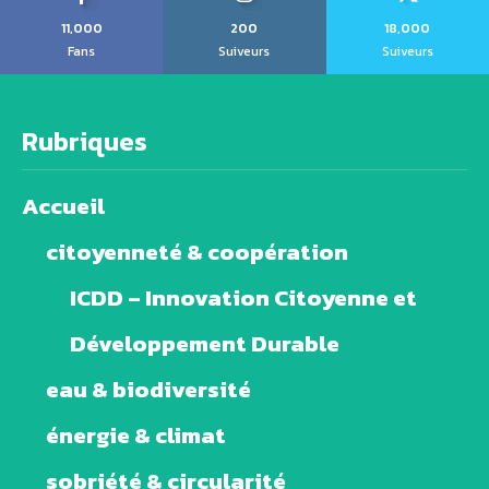
11,000
200
18,000
Fans
Suiveurs
Suiveurs
Rubriques
Accueil
citoyenneté & coopération
ICDD – Innovation Citoyenne et
Développement Durable
eau & biodiversité
énergie & climat
sobriété & circularité