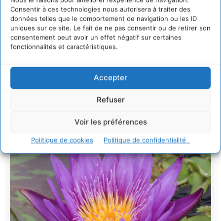
30 juillet 2026
Consentir à ces technologies nous autorisera à traiter des
Un kit citoyen pour lever les freins au
données telles que le comportement de navigation ou les ID
développement des forêts comestibles dans nos
uniques sur ce site. Le fait de ne pas consentir ou de retirer son
villes
consentement peut avoir un effet négatif sur certaines
29 juillet 2026
fonctionnalités et caractéristiques.
L’éco-anxiété informe et l’éco-lucidité transforme
28 juillet 2026
Accepter
7 indicateurs pour des villes résilientes et durables,
adaptées au changement climatique
Refuser
27 juillet 2026
Voir les préférences
Politique de cookies
Politique de confidentialité