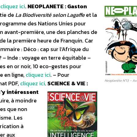
,
cliquez ici
.
NEOPLANETE : Gaston
rtie de
La Biodiversité selon Lagaffe
et la
rogramme des Nations Unies pour
n avant-première, une des planches de
 de la première heure de Franquin. Car
mmaire : Déco : cap sur l’Afrique du
? – Inde : voyage en terre équitable –
tes en or noir, 10 eco-gestes pour
e en ligne,
cliquez ici
. – Pour
Neoplanète N°13 – Av
mat PDF,
cliquez ici
.
SCIENCE & VIE :
s’y intéressent
uire, à moindre
ces que non
isme. Les
rication à
ner aux