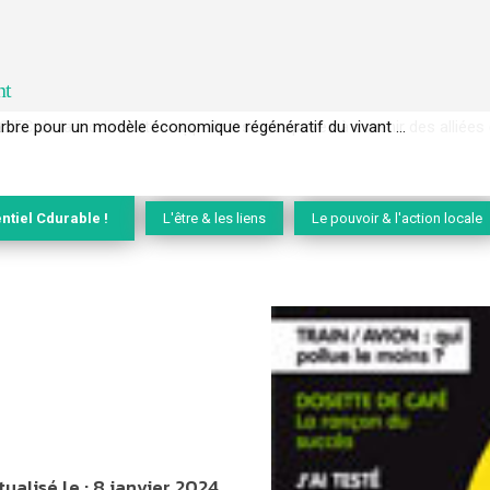
nt
EC de la biodiversité » appelle les entreprises à devenir des alliées du 
ntiel Cdurable !
L'être & les liens
Le pouvoir & l'action locale
tualisé le :
8 janvier 2024