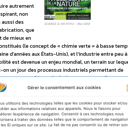
duire autrement
nspirant, non
 aussi des
SCIENCE & VIE N°1112 – Mai 2010
abrication, que
ît de mieux en
constitués (le concept de « chimie verte » à basse tem
aine d’années aux États-Unis), et l’industrie entre peu 
ilité est devenue un enjeu mondial, un terrain sur leque
t-on un jour des processus industriels permettant de
usage courant ? La « révolution verte » est-elle en pas
mmaire de SCIENCE & VIE : Nucléaire – un monde sans b
Gérer le consentement aux cookies
ération des armes nucléaires, l’idée d’abolir la bombe 
e les arsenaux mondiaux simultanément, tout en s’ass
us utilisons des technologies telles que les cookies pour stocker et/ou
CIENCE & VIE passe en revue 5 grands défis techniques.
céder aux informations relatives aux appareils. Nous le faisons pour
éliorer l’expérience de navigation. Consentir à ces technologies nous
IQUE : Construire en bois
Vivre dans
torisera à traiter des données telles que le comportement de navigatio
ombreux à vouloir passer le cap et nous
 les ID uniques sur ce site. Le fait de ne pas consentir ou de retirer son