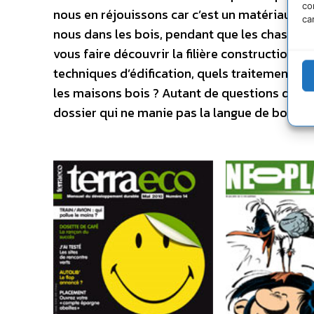
co
nous en réjouissons car c’est un matériau q
ca
nous dans les bois, pendant que les chasseurs
vous faire découvrir la filière construction b
techniques d’édification, quels traitements, q
les maisons bois ? Autant de questions dont
dossier qui ne manie pas la langue de bois. –