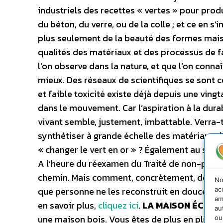
industriels des recettes « vertes » pour pro
du béton, du verre, ou de la colle ; et ce en s’i
plus seulement de la beauté des formes mais
qualités des matériaux et des processus de f
l’on observe dans la nature, et que l’on conna
mieux. Des réseaux de scientifiques se sont 
et faible toxicité existe déjà depuis une vingt
dans le mouvement. Car l’aspiration à la durab
vivant semble, justement, imbattable. Verra-
synthétiser à grande échelle des matériaux d’
« changer le vert en or » ? Également au so
A l’heure du réexamen du Traité de non-prolif
chemin. Mais comment, concrètement, détruir
No
que personne ne les reconstruit en douce ? S
ac
am
en savoir plus,
cliquez ici
.
LA MAISON ÉCOLOG
au
une maison bois. Vous êtes de plus en plus n
ou