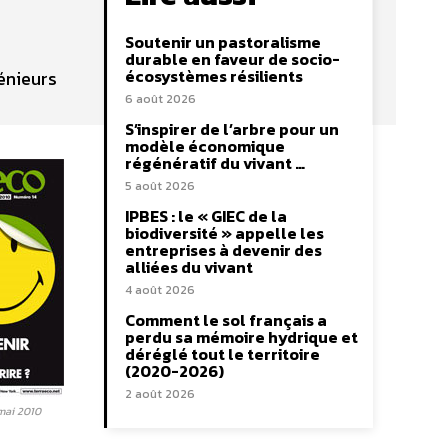
Soutenir un pastoralisme
durable en faveur de socio-
écosystèmes résilients
énieurs
6 août 2026
S’inspirer de l’arbre pour un
modèle économique
régénératif du vivant …
5 août 2026
IPBES : le « GIEC de la
biodiversité » appelle les
entreprises à devenir des
alliées du vivant
4 août 2026
Comment le sol français a
perdu sa mémoire hydrique et
déréglé tout le territoire
(2020-2026)
2 août 2026
mai 2010