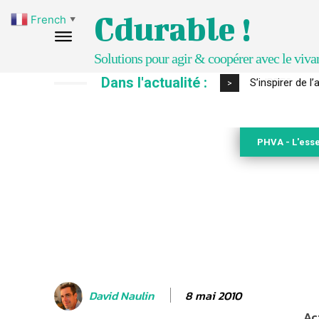
Cdurable !
French
▼
Solutions pour agir & coopérer avec le viva
Dans l'actualité :
IPBES : le « GI
>
PHVA - L'esse
8 mai 2010
David Naulin
Ac