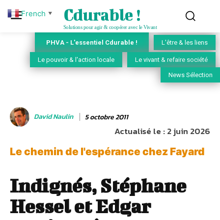
Cdurable !
French
▼
Solutions pour agir & coopérer avec le Vivant
PHVA - L'essentiel Cdurable !
L'être & les liens
Le pouvoir & l'action locale
Le vivant & refaire société
News Sélection
David Naulin
5 octobre 2011
Actualisé le :
2 juin 2026
Le chemin de l'espérance chez Fayard
Indignés, Stéphane
Hessel et Edgar