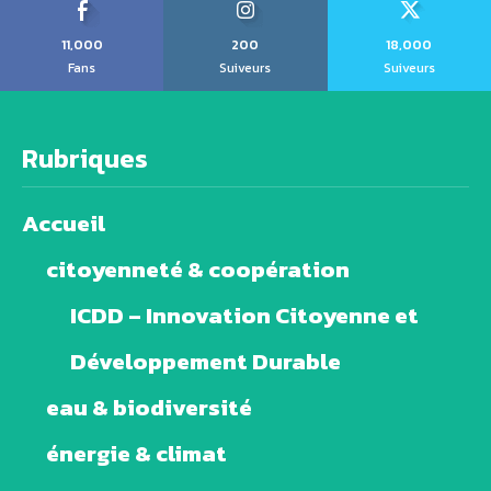
11,000
200
18,000
Fans
Suiveurs
Suiveurs
Rubriques
Accueil
citoyenneté & coopération
ICDD – Innovation Citoyenne et
Développement Durable
eau & biodiversité
énergie & climat