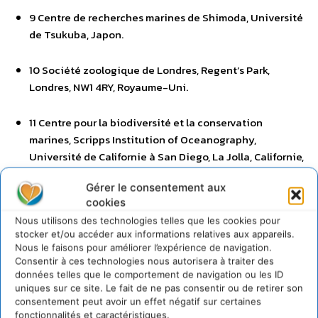
9 Centre de recherches marines de Shimoda, Université
de Tsukuba, Japon.
10 Société zoologique de Londres, Regent’s Park,
Londres, NW1 4RY, Royaume-Uni.
11 Centre pour la biodiversité et la conservation
marines, Scripps Institution of Oceanography,
Université de Californie à San Diego, La Jolla, Californie,
92093-0218, États-Unis.
Gérer le consentement aux
cookies
12 The Continuous Plankton Recorder Survey, Marine
Nous utilisons des technologies telles que les cookies pour
Biological Association, The Laboratory, Citadel Hill,
stocker et/ou accéder aux informations relatives aux appareils.
Plymouth PL1 2PB, Royaume-Uni.
Nous le faisons pour améliorer l’expérience de navigation.
Consentir à ces technologies nous autorisera à traiter des
données telles que le comportement de navigation ou les ID
13 Centre d’écologie et de conservation, Université
uniques sur ce site. Le fait de ne pas consentir ou de retirer son
d’Exeter, Penryn, Cornouailles, TR10 9FE, Royaume-Uni.
consentement peut avoir un effet négatif sur certaines
fonctionnalités et caractéristiques.