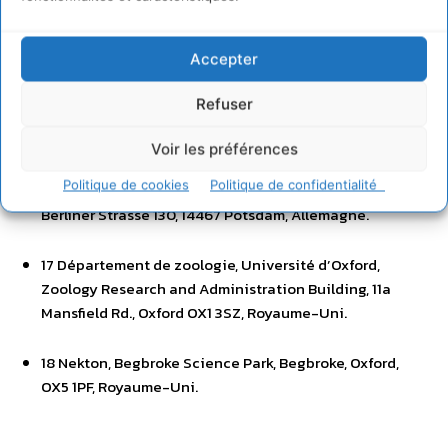
14 Institut pour l’océan et la pêche et École d’affaires
publiques et internationales, Université de Colombie-
Accepter
Britannique, Canada.
Refuser
15 Université d’Essex, Wivenhoe Park, Colchester, CO4
3SQ, Royaume-Uni.
Voir les préférences
Politique de cookies
Politique de confidentialité
16 Institut d’études avancées sur la durabilité (IASS),
Berliner Strasse 130, 14467 Potsdam, Allemagne.
17 Département de zoologie, Université d’Oxford,
Zoology Research and Administration Building, 11a
Mansfield Rd., Oxford OX1 3SZ, Royaume-Uni.
18 Nekton, Begbroke Science Park, Begbroke, Oxford,
OX5 1PF, Royaume-Uni.