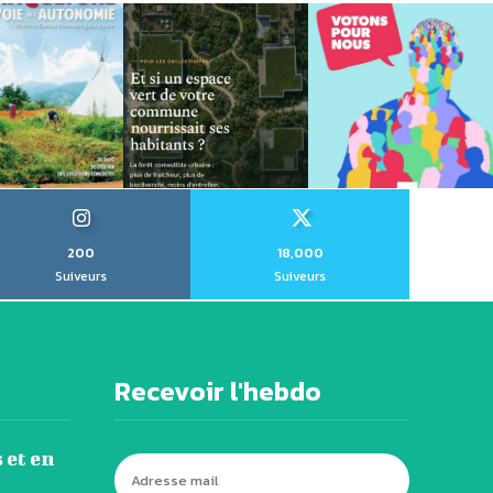
200
18,000
Suiveurs
Suiveurs
Recevoir l'hebdo
 et en