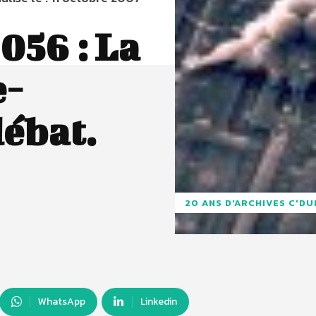
056 : La
e-
débat.
20 ANS D'ARCHIVES C'D
WhatsApp
Linkedin