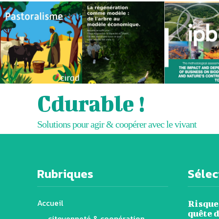
Cdurable !
Solutions pour agir & coopérer avec le vivant
Rubriques
Sélect
Accueil
Risques
quête d
citoyenneté & coopération