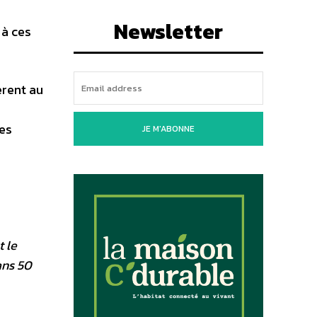
Newsletter
 à ces
èrent au
e
des
JE M'ABONNE
t le
ans 50