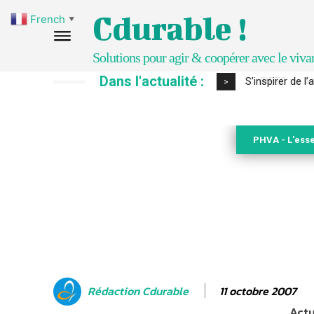
Cdurable !
French
▼
Solutions pour agir & coopérer avec le viva
Dans l'actualité :
IPBES : le « GI
>
PHVA - L'esse
11 octobre 2007
Rédaction Cdurable
Actu