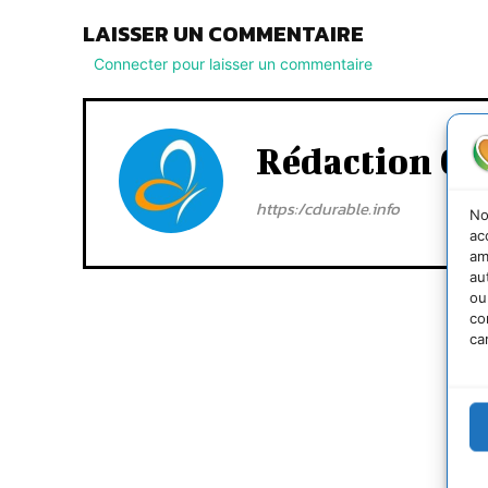
LAISSER UN COMMENTAIRE
Connecter pour laisser un commentaire
Rédaction Cd
https:/cdurable.info
No
ac
am
au
ou
co
ca