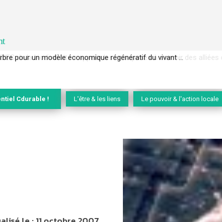
nt
EC de la biodiversité » appelle les entreprises à devenir des alliées du 
ntiel Cdurable !
L'être & les liens
Le pouvoir & l'action locale
alisé le :
11 octobre 2007