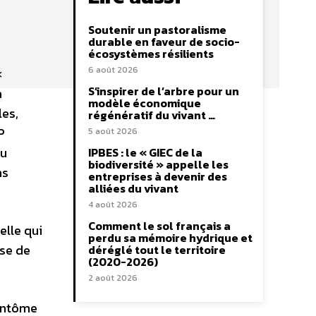
Soutenir un pastoralisme
durable en faveur de socio-
écosystèmes résilients
6 août 2026
«
S’inspirer de l’arbre pour un
a
modèle économique
les,
régénératif du vivant …
P
5 août 2026
du
IPBES : le « GIEC de la
biodiversité » appelle les
ns
entreprises à devenir des
alliées du vivant
4 août 2026
Comment le sol français a
elle qui
perdu sa mémoire hydrique et
ise de
déréglé tout le territoire
(2020-2026)
2 août 2026
fantôme