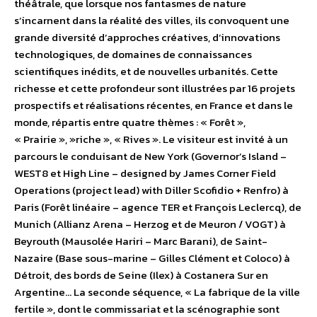
théâtrale, que lorsque nos fantasmes de nature
s’incarnent dans la réalité des villes, ils convoquent une
grande diversité d’approches créatives, d’innovations
technologiques, de domaines de connaissances
scientifiques inédits, et de nouvelles urbanités. Cette
richesse et cette profondeur sont illustrées par 16 projets
prospectifs et réalisations récentes, en France et dans le
monde, répartis entre quatre thèmes : « Forêt »,
« Prairie », »riche », « Rives ». Le visiteur est invité à un
parcours le conduisant de New York (Governor’s Island –
WEST8 et High Line – designed by James Corner Field
Operations (project lead) with Diller Scofidio + Renfro) à
Paris (Forêt linéaire – agence TER et François Leclercq), de
Munich (Allianz Arena – Herzog et de Meuron / VOGT) à
Beyrouth (Mausolée Hariri – Marc Barani), de Saint-
Nazaire (Base sous-marine – Gilles Clément et Coloco) à
Détroit, des bords de Seine (Ilex) à Costanera Sur en
Argentine… La seconde séquence, « La fabrique de la ville
fertile », dont le commissariat et la scénographie sont