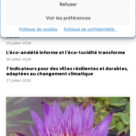
Développer notre attention aux espèces vivantes
Refuser
non humaines avec les communs de Zoepolis
30 juillet 2026
Voir les préférences
Un kit citoyen pour lever les freins au
Politique de cookies
Politique de confidentialité
développement des forêts comestibles dans nos
villes
29 juillet 2026
L’éco-anxiété informe et l’éco-lucidité transforme
28 juillet 2026
7 indicateurs pour des villes résilientes et durables,
adaptées au changement climatique
27 juillet 2026