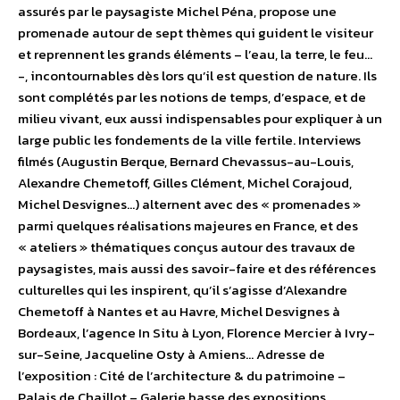
assurés par le paysagiste Michel Péna, propose une
promenade autour de sept thèmes qui guident le visiteur
et reprennent les grands éléments – l’eau, la terre, le feu…
-, incontournables dès lors qu’il est question de nature. Ils
sont complétés par les notions de temps, d’espace, et de
milieu vivant, eux aussi indispensables pour expliquer à un
large public les fondements de la ville fertile. Interviews
filmés (Augustin Berque, Bernard Chevassus-au-Louis,
Alexandre Chemetoff, Gilles Clément, Michel Corajoud,
Michel Desvignes…) alternent avec des « promenades »
parmi quelques réalisations majeures en France, et des
« ateliers » thématiques conçus autour des travaux de
paysagistes, mais aussi des savoir-faire et des références
culturelles qui les inspirent, qu’il s’agisse d’Alexandre
Chemetoff à Nantes et au Havre, Michel Desvignes à
Bordeaux, l’agence In Situ à Lyon, Florence Mercier à Ivry-
sur-Seine, Jacqueline Osty à Amiens… Adresse de
l’exposition : Cité de l’architecture & du patrimoine –
Palais de Chaillot – Galerie basse des expositions