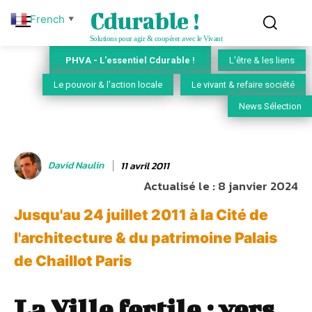
Cdurable !
French
▼
Solutions pour agir & coopérer avec le Vivant
PHVA - L'essentiel Cdurable !
L'être & les liens
Le pouvoir & l'action locale
Le vivant & refaire société
News Sélection
David Naulin
11 avril 2011
Actualisé le :
8 janvier 2024
Jusqu'au 24 juillet 2011 à la Cité de
l'architecture & du patrimoine Palais
de Chaillot Paris
La Ville fertile : vers