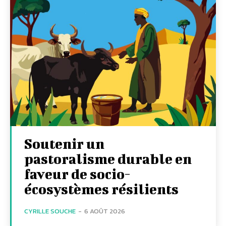
Soutenir un
pastoralisme durable en
faveur de socio-
écosystèmes résilients
CYRILLE SOUCHE
-
6 AOÛT 2026