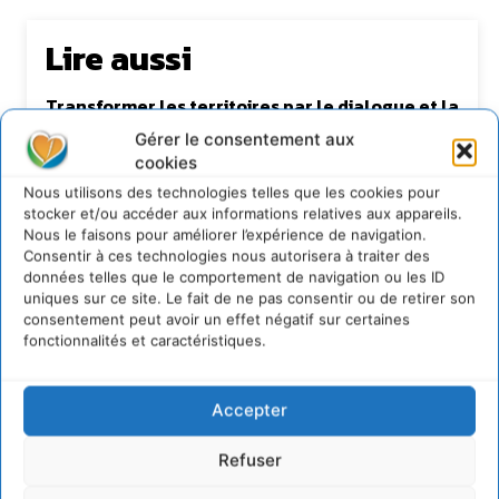
Lire aussi
Transformer les territoires par le dialogue et la
coopération avec un Commun
Gérer le consentement aux
d’Accompagnement des Transitions
cookies
7 août 2026
Nous utilisons des technologies telles que les cookies pour
Soutenir un pastoralisme durable en faveur de
stocker et/ou accéder aux informations relatives aux appareils.
socio-écosystèmes résilients
Nous le faisons pour améliorer l’expérience de navigation.
6 août 2026
Consentir à ces technologies nous autorisera à traiter des
données telles que le comportement de navigation ou les ID
S’inspirer de l’arbre pour un modèle
économique régénératif du vivant …
uniques sur ce site. Le fait de ne pas consentir ou de retirer son
consentement peut avoir un effet négatif sur certaines
5 août 2026
fonctionnalités et caractéristiques.
IPBES : le « GIEC de la biodiversité » appelle les
entreprises à devenir des alliées du vivant
4 août 2026
Accepter
Refuser