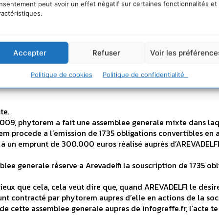
nsentement peut avoir un effet négatif sur certaines fonctionnalités et
 l’augmentation de capital
ractéristiques.
re
Accepter
Refuser
Voir les préférence
h47
Politique de cookies
Politique de confidentialité
al Éthique Management
te.
009, phytorem a fait une assemblee generale mixte dans laqu
em procede a l’emission de 1735 obligations convertibles en 
à un emprunt de 300.000 euros réalisé auprès d’AREVADELFI, 
blee generale réserve a Arevadelfi la souscription de 1735 obl
ieux que cela, cela veut dire que, quand AREVADELFI le desire
nt contracté par phytorem aupres d’elle en actions de la soc
de cette assemblee generale aupres de infogreffe.fr, l’acte t