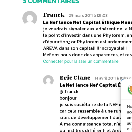
3 COMMENTAIRES
Franck
29 mars 2011 à 12h03
La Nef lance Nef Capital Éthique Ma
je voudrais signaler aux adhérent de la 
le point d’investir dans une Phytorem, en
d’épuration,; or Phytorem est ardemment
AREVA dans son capital!!!! incroyable!!!
Mefions nous donc des apparences, et rest
Connecter pour laisser un commentaire
Eric Clane
14 avril 2011 à 10h27
La Nef lance Nef Capital Éth
@ franck
bonjour
je suis sociétaire de la NEF et ai
No
car cela ressemble à une rumeur 
ac
sites de développement durable e
am
A ma connaissance total n’est pa
au
ou
qui est tres différent; et Areva n’