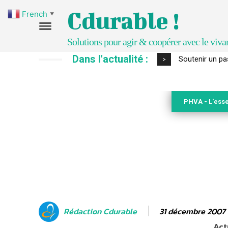
Cdurable !
French
▼
Solutions pour agir & coopérer avec le viva
Dans l'actualité :
S’inspirer de 
>
PHVA - L'esse
31 décembre 2007
Rédaction Cdurable
Act