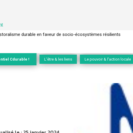
nt
l’arbre pour un modèle économique régénératif du vivant …
ntiel Cdurable !
L'être & les liens
Le pouvoir & l'action locale
ualisé le :
25 janvier 2024