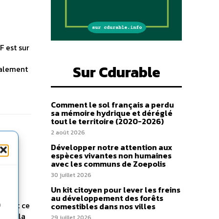
 est sur
Sur Cdurable
galement
Comment le sol français a perdu
sa mémoire hydrique et déréglé
tout le territoire (2020-2026)
2 août 2026
Développer notre attention aux
espèces vivantes non humaines
avec les communs de Zoepolis
30 juillet 2026
s les
Un kit citoyen pour lever les freins
au développement des forêts
cénat ce
n
comestibles dans nos villes
urnir la
29 juillet 2026