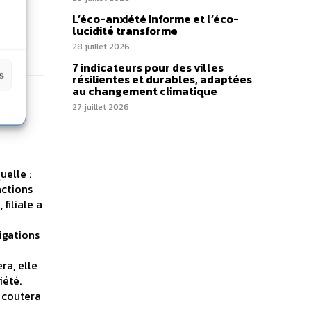
L’éco-anxiété informe et l’éco-
lucidité transforme
28 juillet 2026
7 indicateurs pour des villes
s
résilientes et durables, adaptées
au changement climatique
27 juillet 2026
elle :
actions
filiale a
igations
ra, elle
iété.
e coutera