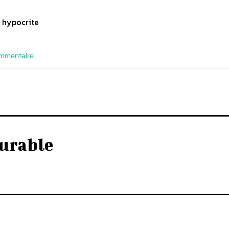
 hypocrite
ommentaire
urable