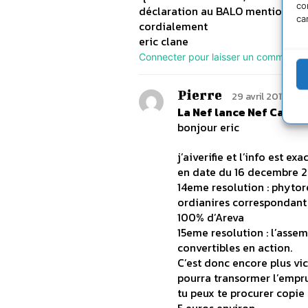
co
déclaration au BALO mentionnant
ca
cordialement
eric clane
Connecter pour laisser un commentai
Pierre
29 avril 2011 à 14
La Nef lance Nef Capit
bonjour eric
j’aiverifie et l’info est exac
en date du 16 decembre 2
14eme resolution : phytor
ordianires correspondant 
100% d’Areva
15eme resolution : l’assem
convertibles en action.
C’est donc encore plus vic
pourra transormer l’empru
tu peux te procurer copie 