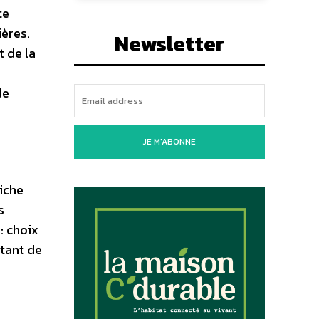
te
ières.
Newsletter
t de la
de
JE M'ABONNE
niche
s
: choix
 tant de