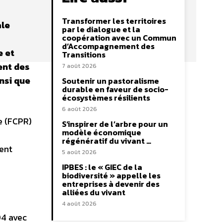
Transformer les territoires
ale
par le dialogue et la
coopération avec un Commun
d’Accompagnement des
e et
Transitions
ent des
7 août 2026
nsi que
Soutenir un pastoralisme
durable en faveur de socio-
écosystèmes résilients
6 août 2026
e (FCPR)
S’inspirer de l’arbre pour un
modèle économique
régénératif du vivant …
ent
5 août 2026
IPBES : le « GIEC de la
biodiversité » appelle les
entreprises à devenir des
alliées du vivant
4 août 2026
04 avec