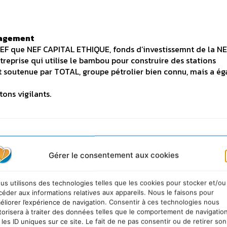
nagement
NEF que NEF CAPITAL ETHIQUE, fonds d’investissemnt de la NEF
treprise qui utilise le bambou pour construire des stations
 soutenue par TOTAL, groupe pétrolier bien connu, mais a é
ons vigilants.
ique Management
Gérer le consentement aux cookies
merais bien savoir d’ou tu tiens tes informations
us utilisons des technologies telles que les cookies pour stocker et/ou
orchestrée: pullulation du même message au mot près sur tou
céder aux informations relatives aux appareils. Nous le faisons pour
t de finance éthique.
éliorer l’expérience de navigation. Consentir à ces technologies nous
s actionnaire de phytorem mais l’a seulement aidé par du mé
torisera à traiter des données telles que le comportement de navigatio
 les ID uniques sur ce site. Le fait de ne pas consentir ou de retirer son
est pas actionnaire de Phytorem : si c’était le cas tu devrais fo