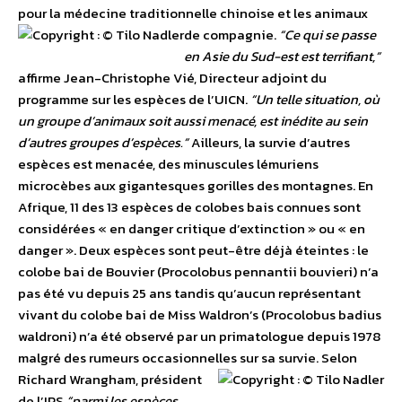
pour la médecine traditionnelle chinoise et les animaux
de compagnie.
“Ce qui se passe
en Asie du Sud-est est terrifiant,”
affirme Jean-Christophe Vié, Directeur adjoint du
programme sur les espèces de l’UICN.
“Un telle situation, où
un groupe d’animaux soit aussi menacé, est inédite au sein
d’autres groupes d’espèces.”
Ailleurs, la survie d’autres
espèces est menacée, des minuscules lémuriens
microcèbes aux gigantesques gorilles des montagnes. En
Afrique, 11 des 13 espèces de colobes bais connues sont
considérées « en danger critique d’extinction » ou « en
danger ». Deux espèces sont peut-être déjà éteintes : le
colobe bai de Bouvier (Procolobus pennantii bouvieri) n’a
pas été vu depuis 25 ans tandis qu’aucun représentant
vivant du colobe bai de Miss Waldron’s (Procolobus badius
waldroni) n’a été observé par un primatologue depuis 1978
malgré des rumeurs occasionnelles sur sa survie.
Selon
Richard Wrangham, président
de l’IPS
“parmi les espèces