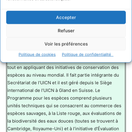
professionnels dans 60 pays et par des centaines de
partenaires des secteurs publics et privés et des ONG
Accepter
dans le monde entier. Le siège de l’UICN se trouve à
Gland, près de Genève en Suisse.
www.iucn.org
.
Refuser
Voir les préférences
Le Programme de l’UICN pour les espèces soutient les
activités de la Commission de la sauvegarde des
Politique de cookies
Politique de confidentialité
espèces de l’UICN et de ses groupes de spécialistes,
tout en appliquant des initiatives de conservation des
espèces au niveau mondial. Il fait partie intégrante du
Secrétariat de l’UICN et il est géré depuis le Siège
international de l’UICN à Gland en Suisse. Le
Programme pour les espèces comprend plusieurs
unités techniques qui se consacrent au commerce des
espèces sauvages, à la Liste rouge, aux évaluations de
la biodiversité des eaux douces (toutes se trouvent à
Cambridge, Royaume-Uni) et à l’initiative d’Évaluation