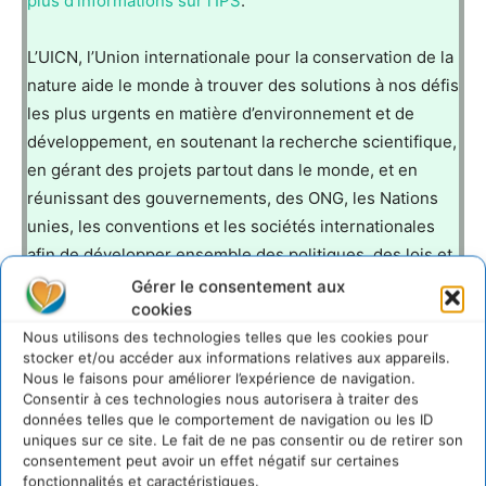
plus d’informations sur l’IPS
.
L’UICN, l’Union internationale pour la conservation de la
nature aide le monde à trouver des solutions à nos défis
les plus urgents en matière d’environnement et de
développement, en soutenant la recherche scientifique,
en gérant des projets partout dans le monde, et en
réunissant des gouvernements, des ONG, les Nations
unies, les conventions et les sociétés internationales
afin de développer ensemble des politiques, des lois et
de bonnes pratiques.
Gérer le consentement aux
cookies
Nous utilisons des technologies telles que les cookies pour
L’UICN est le plus ancien et le plus vaste réseau
stocker et/ou accéder aux informations relatives aux appareils.
environnemental du monde. L’UICN est une union
Nous le faisons pour améliorer l’expérience de navigation.
démocratique de plus de 1 000 membres,
Consentir à ces technologies nous autorisera à traiter des
données telles que le comportement de navigation ou les ID
gouvernements et ONG, et de quelque 11.000
uniques sur ce site. Le fait de ne pas consentir ou de retirer son
scientifiques bénévoles répartis dans plus de 160 pays.
consentement peut avoir un effet négatif sur certaines
Le travail de l’UICN est soutenu par plus d’un millier de
fonctionnalités et caractéristiques.