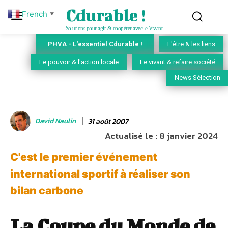
Cdurable !
French
▼
Solutions pour agir & coopérer avec le Vivant
PHVA - L'essentiel Cdurable !
L'être & les liens
Le pouvoir & l'action locale
Le vivant & refaire société
News Sélection
David Naulin
31 août 2007
Actualisé le :
8 janvier 2024
C'est le premier événement
international sportif à réaliser son
bilan carbone
La Coupe du Monde de