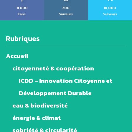
11,000
200
18,000
Fans
Suiveurs
Suiveurs
Rubriques
Accueil
citoyenneté & coopération
ICDD – Innovation Citoyenne et
Développement Durable
eau & biodiversité
énergie & climat
sobriété & circularité