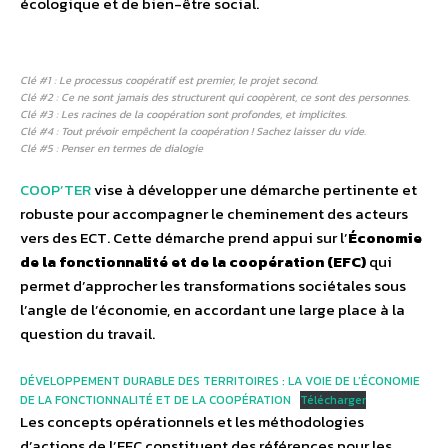
écologique et de bien-être social.
Clé #1 : Le processus coopératif est premier, le projet second.
Clé #2 : Ce ne sont jamais des structurent qui coopèrent, ce sont des personnes.
Clé #3 : Les racines de la coopération sont profondes, et implicites.
Clé #4 : Tout prévoir empêchent la coopération ! Sachez laisser du vide.
Clé #5 : Penser en termes de dialogie
COOP’TER
vise à développer une démarche pertinente et
robuste pour accompagner le cheminement des acteurs
vers des ECT. Cette démarche prend appui sur l’
Économie
de la fonctionnalité et de la coopération (EFC)
qui
permet d’approcher les transformations sociétales sous
l’angle de l’économie, en accordant une large place à la
question du travail.
DÉVELOPPEMENT DURABLE DES TERRITOIRES : LA VOIE DE L’ÉCONOMIE
DE LA FONCTIONNALITÉ ET DE LA COOPÉRATION
Télécharger
Les concepts opérationnels et les méthodologies
d’actions de l’EFC constituent des références pour les