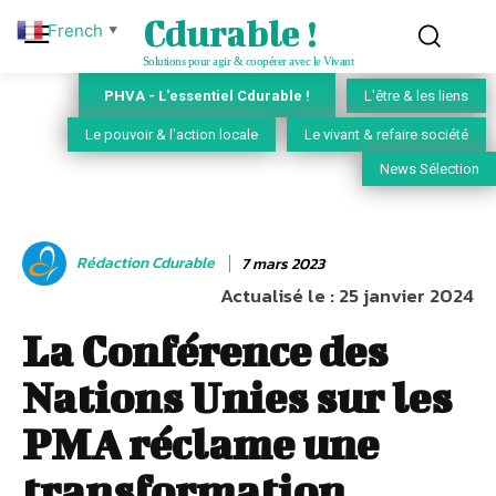
Cdurable !
French
▼
Solutions pour agir & coopérer avec le Vivant
PHVA - L'essentiel Cdurable !
L'être & les liens
Le pouvoir & l'action locale
Le vivant & refaire société
News Sélection
Rédaction Cdurable
7 mars 2023
Actualisé le :
25 janvier 2024
La Conférence des
Nations Unies sur les
PMA réclame une
transformation