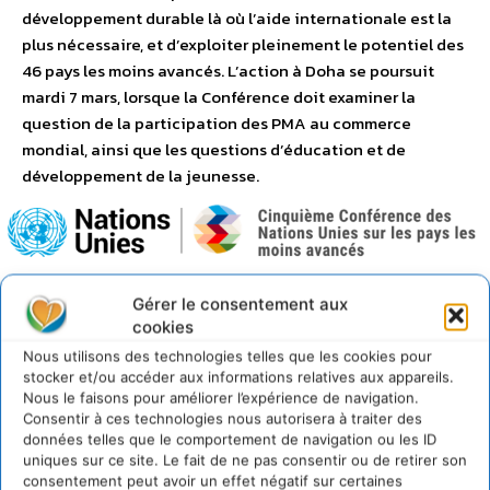
développement durable là où l’aide internationale est la
plus nécessaire, et d’exploiter pleinement le potentiel des
46 pays les moins avancés. L’action à Doha se poursuit
mardi 7 mars, lorsque la Conférence doit examiner la
question de la participation des PMA au commerce
mondial, ainsi que les questions d’éducation et de
développement de la jeunesse.
Gérer le consentement aux
Lire aussi
:
Impact environnemental du numérique en
cookies
2030 et 2050 L’ADEME et l’Arcep publient une
Nous utilisons des technologies telles que les cookies pour
évaluation prospective
stocker et/ou accéder aux informations relatives aux appareils.
Nous le faisons pour améliorer l’expérience de navigation.
Consentir à ces technologies nous autorisera à traiter des
données telles que le comportement de navigation ou les ID
uniques sur ce site. Le fait de ne pas consentir ou de retirer son
consentement peut avoir un effet négatif sur certaines