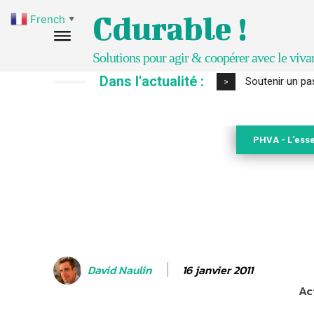
Cdurable !
French
▼
Solutions pour agir & coopérer avec le viva
Dans l'actualité :
S’inspirer de 
>
PHVA - L'esse
16 janvier 2011
David Naulin
Ac