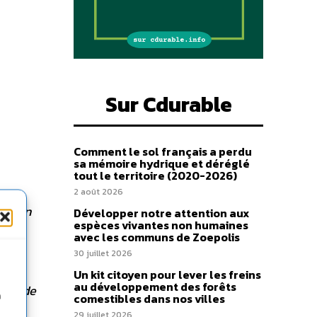
Sur Cdurable
Comment le sol français a perdu
sa mémoire hydrique et déréglé
tout le territoire (2020-2026)
2 août 2026
rer un
Développer notre attention aux
espèces vivantes non humaines
sion
avec les communs de Zoepolis
30 juillet 2026
c
Un kit citoyen pour lever les freins
au développement des forêts
nt ; de
n
comestibles dans nos villes
tion
29 juillet 2026