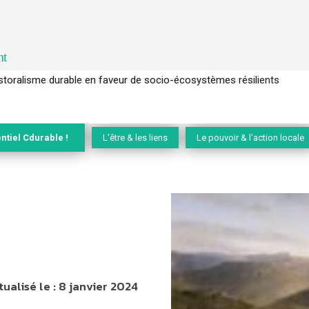
nt
l’arbre pour un modèle économique régénératif du vivant …
ntiel Cdurable !
L'être & les liens
Le pouvoir & l'action locale
tualisé le :
8 janvier 2024