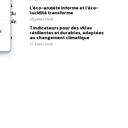
ergies
L’éco-anxiété informe et l’éco-
lucidité transforme
role du
28 juillet 2026
velable.
7 indicateurs pour des villes
s
résilientes et durables, adaptées
éponse
au changement climatique
27 juillet 2026