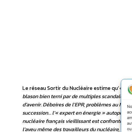
Le réseau Sortir du Nucléaire estime qu’
« ave
blason bien terni par de multiples scandales et 
d’avenir. Déboires de l’EPR, problèmes au Niger,
No
succession… l’« expert en énergie » autoprocla
ac
am
nucléaire français vieillissant est confronté 
au
l’aveu même des travailleurs du nucléaire, la sûr
ou