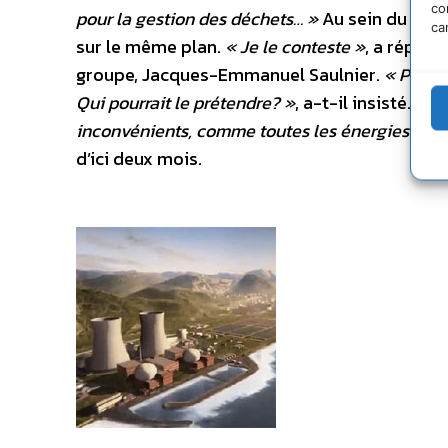
co
pour la gestion des déchets… »
Au sein du grou
ca
sur le même plan.
« Je le conteste »
, a répond
groupe, Jacques-Emmanuel Saulnier.
« Person
Qui pourrait le prétendre? »
, a-t-il insisté. Il
« 
inconvénients, comme toutes les énergies »
. 
d’ici deux mois.