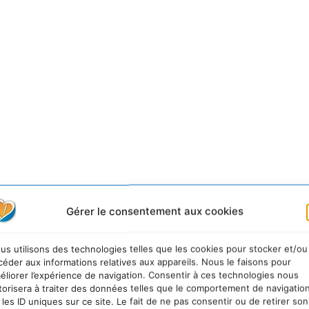
c ce coûteux trompe-l’œil, Areva compte avant tout redo
Gérer le consentement aux cookies
déconfitures, et à s’inscrire dans une Histoire faute de vi
 conflits avec les autres acteurs du nucléaire, guerres de
us utilisons des technologies telles que les cookies pour stocker et/ou
mé est en déroute, comme l’ensemble de la filière. Le par
céder aux informations relatives aux appareils. Nous le faisons pour
éliorer l’expérience de navigation. Consentir à ces technologies nous
aux coûts faramineux de sa prolongation et du démantèleme
torisera à traiter des données telles que le comportement de navigatio
eté n’est plus assurée, et il n’existe toujours aucune solu
 les ID uniques sur ce site. Le fait de ne pas consentir ou de retirer son