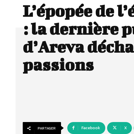
L’épopée de l’
: la dernière 
d’Areva décha
passions
Facebook
X
PARTAGER