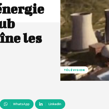
énergie
pub
îne les
TÉLÉVISION
WhatsApp
Linkedin