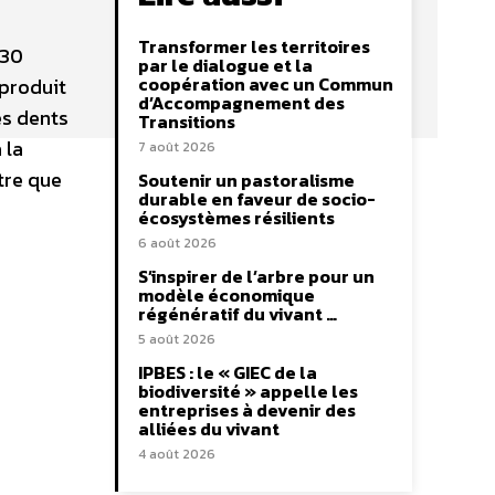
Transformer les territoires
 30
par le dialogue et la
coopération avec un Commun
 produit
d’Accompagnement des
es dents
Transitions
 la
7 août 2026
tre que
Soutenir un pastoralisme
durable en faveur de socio-
écosystèmes résilients
6 août 2026
S’inspirer de l’arbre pour un
modèle économique
régénératif du vivant …
5 août 2026
IPBES : le « GIEC de la
biodiversité » appelle les
entreprises à devenir des
alliées du vivant
4 août 2026