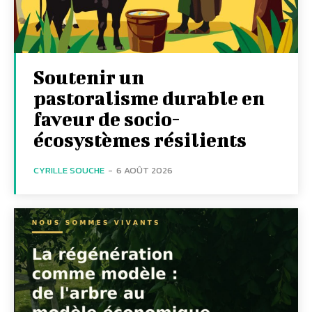
Soutenir un
pastoralisme durable en
faveur de socio-
écosystèmes résilients
CYRILLE SOUCHE
-
6 AOÛT 2026