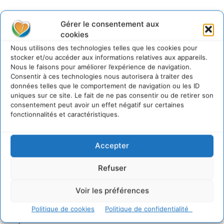
Sur Cdurable
Gérer le consentement aux
cookies
Nous utilisons des technologies telles que les cookies pour
stocker et/ou accéder aux informations relatives aux appareils.
Comment le sol français a perdu sa mémoire
Nous le faisons pour améliorer l’expérience de navigation.
hydrique et déréglé tout le territoire (2020-2026)
Consentir à ces technologies nous autorisera à traiter des
2 août 2026
données telles que le comportement de navigation ou les ID
Développer notre attention aux espèces vivantes
uniques sur ce site. Le fait de ne pas consentir ou de retirer son
non humaines avec les communs de Zoepolis
consentement peut avoir un effet négatif sur certaines
fonctionnalités et caractéristiques.
30 juillet 2026
Un kit citoyen pour lever les freins au
développement des forêts comestibles dans nos
Accepter
villes
29 juillet 2026
Refuser
L’éco-anxiété informe et l’éco-lucidité transforme
28 juillet 2026
Voir les préférences
7 indicateurs pour des villes résilientes et durables,
adaptées au changement climatique
Politique de cookies
Politique de confidentialité
27 juillet 2026