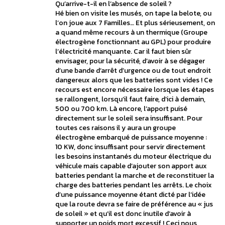
Qu’arrive-t-il en l’absence de soleil ?
Hé bien on visite les musés, on tape la belote, ou
l’on joue aux 7 Familles… Et plus sérieusement, on
a quand même recours à un thermique (Groupe
électrogène fonctionnant au GPL) pour produire
l’électricité manquante. Car il faut bien sûr
envisager, pour la sécurité, d’avoir à se dégager
d’une bande d’arrêt d’urgence ou de tout endroit
dangereux alors que les batteries sont vides ! Ce
recours est encore nécessaire lorsque les étapes
se rallongent, lorsqu’il faut faire, d’ici à demain,
500 ou 700 km. Là encore, l’apport puisé
directement sur le soleil sera insuffisant. Pour
toutes ces raisons il y aura un groupe
électrogène embarqué de puissance moyenne :
10 KW, donc insuffisant pour servir directement
les besoins instantanés du moteur électrique du
véhicule mais capable d’ajouter son apport aux
batteries pendant la marche et de reconstituer la
charge des batteries pendant les arrêts. Le choix
d’une puissance moyenne étant dicté par l’idée
que la route devra se faire de préférence au « jus
de soleil » et qu’il est donc inutile d’avoir à
supporter un poids mort excessif ! Ceci nous