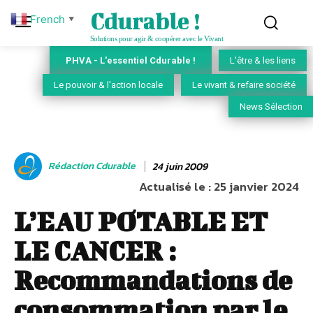
Cdurable !
French
▼
Solutions pour agir & coopérer avec le Vivant
PHVA - L'essentiel Cdurable !
L'être & les liens
Le pouvoir & l'action locale
Le vivant & refaire société
News Sélection
Rédaction Cdurable
24 juin 2009
Actualisé le :
25 janvier 2024
L’EAU POTABLE ET
LE CANCER :
Recommandations de
consommation par le