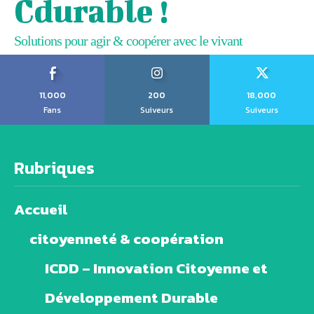
Cdurable !
Solutions pour agir & coopérer avec le vivant
11,000
200
18,000
Fans
Suiveurs
Suiveurs
Rubriques
Accueil
citoyenneté & coopération
ICDD – Innovation Citoyenne et
Développement Durable