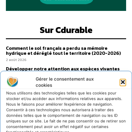
Sur Cdurable
Comment le sol français a perdu sa mémoire
hydrique et déréglé tout le territoire (2020-2026)
2 août 2026
Développer notre attention aux espèces vivantes
non humaines avec les communs de Zoepolis
Gérer le consentement aux
30 juillet 2026
cookies
Un kit citoyen pour lever les freins au
Nous utilisons des technologies telles que les cookies pour
développement des forêts comestibles dans nos
villes
stocker et/ou accéder aux informations relatives aux appareils.
Nous le faisons pour améliorer l’expérience de navigation.
29 juillet 2026
Consentir à ces technologies nous autorisera à traiter des
L’éco-anxiété informe et l’éco-lucidité transforme
données telles que le comportement de navigation ou les ID
uniques sur ce site. Le fait de ne pas consentir ou de retirer son
28 juillet 2026
consentement peut avoir un effet négatif sur certaines
7 indicateurs pour des villes résilientes et durables,