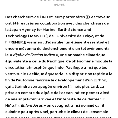
Niño de très forte intensité de
1982-83.
Des chercheurs de l’IRD et leurs partenaires [[Ces travaux
ont été réalisés en collaboration avec des chercheurs de
la Japan Agency for Marine-Earth Science and
Technology (JAMSTEC), de l’Université de Tokyo, et de
l’IFREMER.]] viennent d’identifier un élément essentiel et
encore méconnu du déclenchement d’un tel événement :
le «
dipôle de l’océan Indien
», une anomalie climatique
équivalente à celle du Pacifique. Ce phénomène module la
circulation atmosphérique Indo-Pacifique ainsi que les
vents sur le Pacifique équatorial. Sa disparition rapide à la
fin de l’automne favorise le développement d’un El Niño,
qui atteindra son apogée environ 14 mois plus tard. La
prise en compte du dipôle de l’océan Indien permet ainsi
de mieux prévoir l’arrivée et l’intensité de ce dernier. El
Niño, l’«
Enfant Jésus
» en espagnol, ainsi nommé car il
culmine peu après Noël, perturbe le climat de l’ensemble
de la planète : sécheresse dans des régions généralement