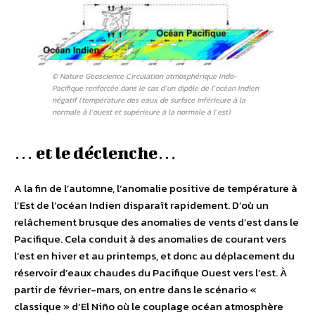
© Nature Geoscience Circulation atmosphérique Indo-
Pacifique renforcée dans le cas d’un dipôle de l’océan Indien
négatif (température des eaux de surface inférieure à la
normale à l’ouest et supérieure à la normale à l’est)
… et le déclenche…
A la fin de l’automne, l’anomalie positive de température à
l’Est de l’océan Indien disparaît rapidement. D’où un
relâchement brusque des anomalies de vents d’est dans le
Pacifique. Cela conduit à des anomalies de courant vers
l’est en hiver et au printemps, et donc au déplacement du
réservoir d’eaux chaudes du Pacifique Ouest vers l’est. À
partir de février-mars, on entre dans le scénario «
classique » d’El Niño où le couplage océan atmosphère