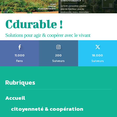
Cdurable !
Solutions pour agir & coopérer avec le vivant
11,000
200
18,000
Fans
Suiveurs
Suiveurs
Rubriques
Accueil
citoyenneté & coopération