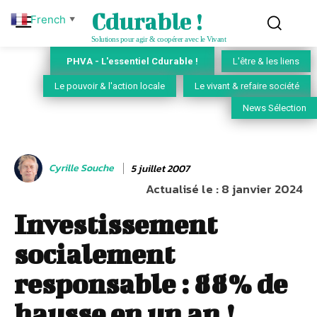
Cdurable !
French
▼
Solutions pour agir & coopérer avec le Vivant
PHVA - L'essentiel Cdurable !
L'être & les liens
Le pouvoir & l'action locale
Le vivant & refaire société
News Sélection
Cyrille Souche
5 juillet 2007
Actualisé le :
8 janvier 2024
Investissement
socialement
responsable : 88% de
hausse en un an !