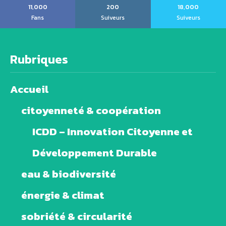
11,000
200
18,000
Fans
Suiveurs
Suiveurs
Rubriques
Accueil
citoyenneté & coopération
ICDD – Innovation Citoyenne et
Développement Durable
eau & biodiversité
énergie & climat
sobriété & circularité