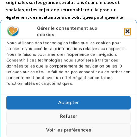
originales sur les grandes évolutions économiques et
sociales, et les enjeux de soutenabilité. Elle produit
également des évaluations de politiques publiques à la
demande du gouvernement. Les résultats de ses travaux
Gérer le consentement aux
s’adressent aux pouvoirs publics et aux citoyens. France
cookies
Stratégie se situe au 20, avenue de Ségur 75007 Paris.
Nous utilisons des technologies telles que les cookies pour
Adresse postale : France Stratégie – TSA 90725 – 75334
stocker et/ou accéder aux informations relatives aux appareils.
PARIS Cedex 07
Nous le faisons pour améliorer l’expérience de navigation.
Consentir à ces technologies nous autorisera à traiter des
données telles que le comportement de navigation ou les ID
uniques sur ce site. Le fait de ne pas consentir ou de retirer son
consentement peut avoir un effet négatif sur certaines
fonctionnalités et caractéristiques.
Accepter
Refuser
Voir les préférences