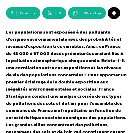
Facebook
X
WhatsApp
Les populations sont exposées à des polluants
d’origine environnementale avec des probabilités et
niveaux d’exposition très variables. Ainsi, en France,
de 48 000 à 97 000 décès prématurés seraient liés à
la pollution atmosphérique chaque année. Existe-t-il
une corrélation entre ces expositions et les niveaux
de vie des populations concernées ? Pour apporter un
premier éclairage de la double exposition aux
inégalités environnementales et sociales, France
Stratégie a conduit une analyse croisée de six types
de pollutions des sols et de l’air pour l’ensemble des
communes de France métropolitaine en fonction de
caractéristiques socioéconomiques des populations.
Les grandes villes concentrent des pollutions,
notamment des sols et de l’air, qui constituent autant