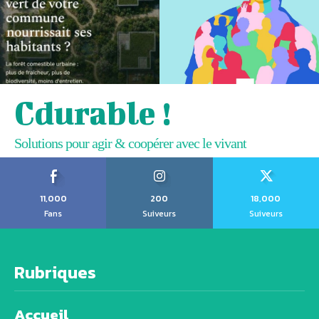
Cdurable !
Solutions pour agir & coopérer avec le vivant
11,000
200
18,000
Fans
Suiveurs
Suiveurs
Rubriques
Accueil