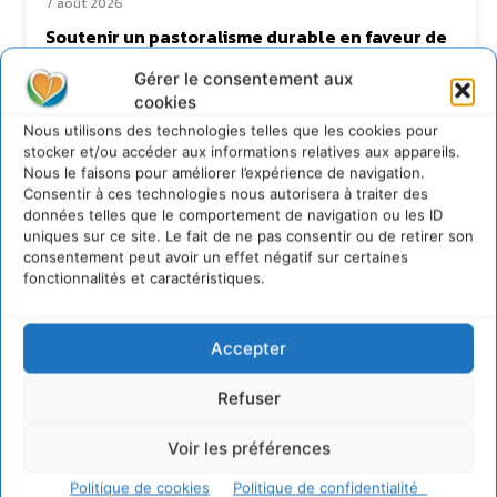
7 août 2026
Soutenir un pastoralisme durable en faveur de
socio-écosystèmes résilients
Gérer le consentement aux
6 août 2026
cookies
S’inspirer de l’arbre pour un modèle
économique régénératif du vivant …
Nous utilisons des technologies telles que les cookies pour
stocker et/ou accéder aux informations relatives aux appareils.
5 août 2026
Nous le faisons pour améliorer l’expérience de navigation.
IPBES : le « GIEC de la biodiversité » appelle les
Consentir à ces technologies nous autorisera à traiter des
entreprises à devenir des alliées du vivant
données telles que le comportement de navigation ou les ID
4 août 2026
uniques sur ce site. Le fait de ne pas consentir ou de retirer son
consentement peut avoir un effet négatif sur certaines
fonctionnalités et caractéristiques.
Newsletter
Accepter
Refuser
Voir les préférences
Politique de cookies
Politique de confidentialité
JE M'ABONNE