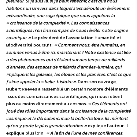
pleureur. Si je suis là, si je peux réfléchir, c’est que nous
habitons un Univers dans lequel s’est déroulé un événement
extraordinaire, une saga épique que nous appelons la
« croissance de la complexité ». Les connaissances
scientifiques n’en finissent pas de nous révéler notre origine
cosmique. »
Le président de l’association Humanité et
Biodiversité poursuit :
« Comment nous, être humains, en
sommes venus à être ici, maintenant ? Notre existence est liée
à des phénomènes qui s’étalent sur des temps de milliards
d’années, des espaces de milliards d’années-lumière, qui
impliquent les galaxies, les étoiles et les planètes. C’est ce que
j’aime appeler la « belle-histoire »
. Dans son ouvrage,
Hubert Reeves a rassemblé un certain nombre d’éléments
issus des connaissances scientifiques, qui nous relient
plus ou moins directement au cosmos.
« Ces éléments ont
joué des rôles importants dans la croissance de la complexité
cosmique et le déroulement de la belle-histoire. Ils méritent
qu’on y porte la plus grande attention »
explique l’auteur. Il
explique plus loin :
« A la fin de l’une de mes conférences,