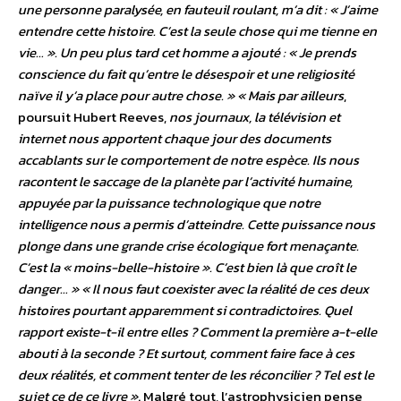
une personne paralysée, en fauteuil roulant, m’a dit : « J’aime
entendre cette histoire. C’est la seule chose qui me tienne en
vie… ». Un peu plus tard cet homme a ajouté : « Je prends
conscience du fait qu’entre le désespoir et une religiosité
naïve il y’a place pour autre chose. »
« Mais par ailleurs
,
poursuit Hubert Reeves,
nos journaux, la télévision et
internet nous apportent chaque jour des documents
accablants sur le comportement de notre espèce. Ils nous
racontent le saccage de la planète par l’activité humaine,
appuyée par la puissance technologique que notre
intelligence nous a permis d’atteindre. Cette puissance nous
plonge dans une grande crise écologique fort menaçante.
C’est la « moins-belle-histoire ». C’est bien là que croît le
danger… »
« Il nous faut coexister avec la réalité de ces deux
histoires pourtant apparemment si contradictoires. Quel
rapport existe-t-il entre elles ? Comment la première a-t-elle
abouti à la seconde ? Et surtout, comment faire face à ces
deux réalités, et comment tenter de les réconcilier ? Tel est le
sujet ce de ce livre »
. Malgré tout, l’astrophysicien pense