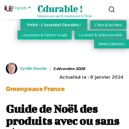
Cdurable !
French
▼
Solutions pour agir & coopérer avec le Vivant
PHVA - L'essentiel Cdurable !
L'être & les liens
Le pouvoir & l'action locale
Le vivant & refaire société
News Sélection
Cyrille Souche
5 décembre 2008
Actualisé le :
8 janvier 2024
Greenpeace France
Guide de Noël des
produits avec ou sans