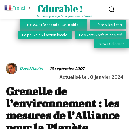
Cdurable !
French
▼
Solutions pour agir & coopérer avec le Vivant
PHVA - L'essentiel Cdurable !
L'être & les liens
Le pouvoir & l'action locale
Le vivant & refaire société
News Sélection
David Naulin
16 septembre 2007
Actualisé le :
8 janvier 2024
Grenelle de
l’environnement : les
mesures de l’Alliance
pour la Planète