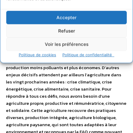
émissions croissantes de gaz à effet de serre,
appauvrissement du tissu rural, dépendance aux aides
des exploitants agricoles… Les dégradations
Accepter
environnementales et sociales issues de la transformation
Refuser
de l’agriculture après la seconde guerre mondiales sont
aujourd’hui préoccupantes. Cependant, les politiques
Voir les préférences
agricoles continuent de privilégier un système très
consommateur en intrants, à forts volumes de production
Politique de cookies
Politique de confidentialité
et à vocation exportatrice, au détriment de modes de
production moins polluants et plus économes. D’autres
enjeux décisifs attendent par ailleurs l’agriculture dans
les vingt prochaines années : crise climatique, crise
énergétique, crise alimentaire, crise sanitaire. Pour
répondre à tous ces défis, nous avons besoin d’une
agriculture propre, productive et rémunératrice, citoyenne
et solidaire. Cette agriculture recouvre des pratiques
diverses, production intégrée, agriculture biologique,
agriculture paysanne, qui sont toutes adaptées à leur
environnement et reconnues par la FAO comme pouvant