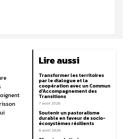
Lire aussi
Transformer les territoires
ure
par le dialogue et la
coopération avec un Commun
s
d’Accompagnement des
moignent
Transitions
érisson
7 août 2026
ui
Soutenir un pastoralisme
durable en faveur de socio-
écosystèmes résilients
6 août 2026