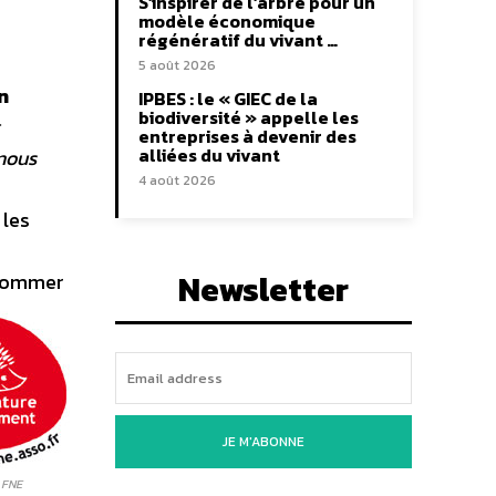
S’inspirer de l’arbre pour un
modèle économique
régénératif du vivant …
5 août 2026
n
IPBES : le « GIEC de la
biodiversité » appelle les
entreprises à devenir des
alliées du vivant
 nous
4 août 2026
 les
Newsletter
nsommer
JE M'ABONNE
e FNE