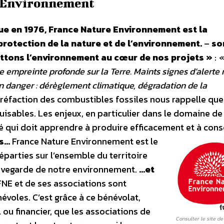
e Environnement
que en 1976, France Nature Environnement est la
protection de la nature et de l’environnement.
–
so
ettons l’environnement au cœur de nos projets »
:
«
e empreinte profonde sur la Terre. Maints signes d’alerte
n danger : dérèglement climatique, dégradation de la
raréfaction des combustibles fossiles nous rappelle que
isables. Les enjeux, en particulier dans le domaine de
té qui doit apprendre à produire efficacement et à co
ns…
France Nature Environnement est le
parties sur l’ensemble du territoire
auvegarde de notre environnement.
…et
FNE et de ses associations sont
voles. C’est grâce à ce bénévolat,
 ou financier, que les associations de
Consulter le site d