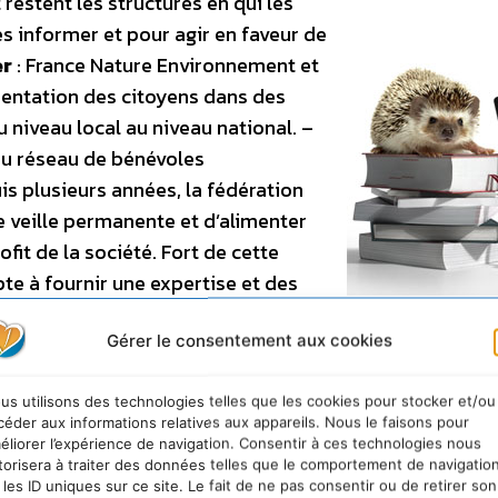
restent les structures en qui les
es informer et pour agir en faveur de
er
: France Nature Environnement et
entation des citoyens dans des
niveau local au niveau national. –
 du réseau de bénévoles
is plusieurs années, la fédération
 veille permanente et d’alimenter
it de la société. Fort de cette
te à fournir une expertise et des
cio-économiques. Résolument
Consulter le blog de FNE
Gérer le consentement aux cookies
nstruction avec les pouvoirs
 une action de lobbying visant une meilleure prise en
us utilisons des technologies telles que les cookies pour stocker et/ou
ternationale. –
Sensibiliser & informer
: France Nature
céder aux informations relatives aux appareils. Nous le faisons pour
ons membres, une action de sensibilisation et d’éduca
éliorer l’expérience de navigation. Consentir à ces technologies nous
l l’engagement de tous les acteurs permettra d’infléchi
torisera à traiter des données telles que le comportement de navigatio
 les ID uniques sur ce site. Le fait de ne pas consentir ou de retirer son