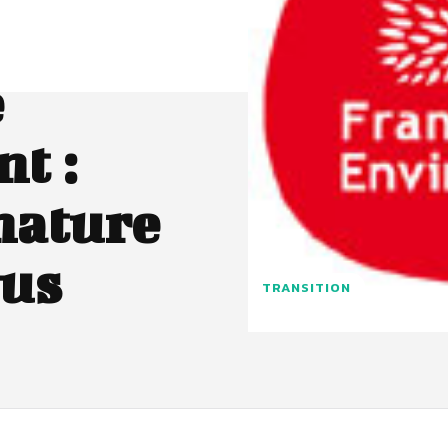
e
t :
 nature
ous
TRANSITION