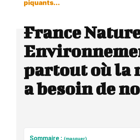
piquants...
France Natur
Environnemen
partout où la
a besoin de n
Sommaire :
(masquer)