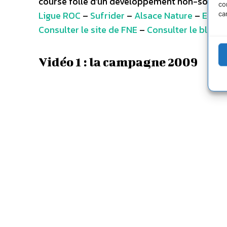
course folle d’un développement non-soutena
co
Ligue ROC
–
Sufrider
–
Alsace Nature
–
Eaux 
ca
Consulter le site de FNE
–
Consulter le blog d
Vidéo 1 : la campagne 2009