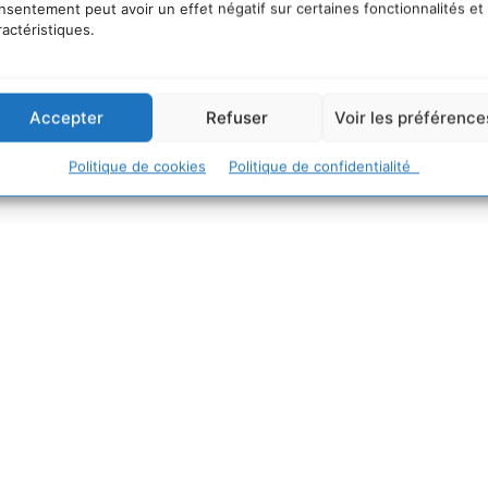
ble. Quelques sites des associations adhérentes : –
L
nsentement peut avoir un effet négatif sur certaines fonctionnalités et
et Rivières de Bretagne
–
FRAPNA
–
Bretagne vivante
–
ractéristiques.
u hérisson
Accepter
Refuser
Voir les préférence
Politique de cookies
Politique de confidentialité