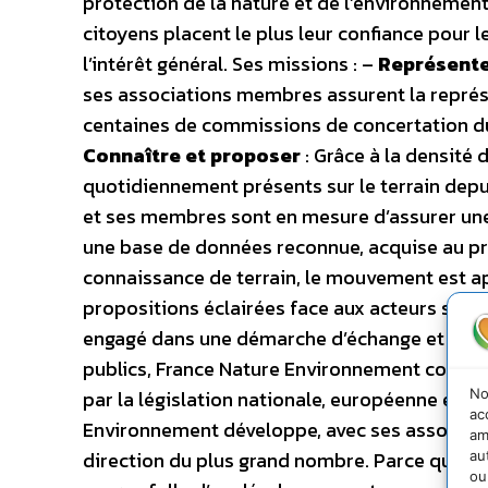
protection de la nature et de l’environnement 
citoyens placent le plus leur confiance pour l
l’intérêt général.
Ses missions : –
Représent
ses associations membres assurent la représ
centaines de commissions de concertation du 
Connaître et proposer
: Grâce à la densité
quotidiennement présents sur le terrain depu
et ses membres sont en mesure d’assurer une
une base de données reconnue, acquise au prof
connaissance de terrain, le mouvement est ap
propositions éclairées face aux acteurs so
engagé dans une démarche d’échange et de co
publics, France Nature Environnement conduit
No
par la législation nationale, européenne et in
ac
Environnement développe, avec ses associati
am
direction du plus grand nombre. Parce que seu
au
ou