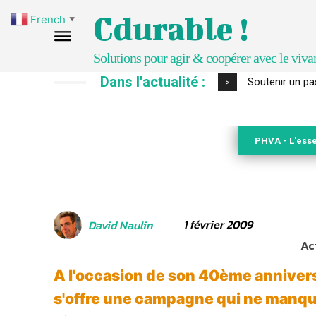
Cdurable !
French
▼
Solutions pour agir & coopérer avec le viva
Dans l'actualité :
S’inspirer de 
>
PHVA - L'esse
1 février 2009
David Naulin
Ac
A l'occasion de son 40ème annivers
s'offre une campagne qui ne manqu