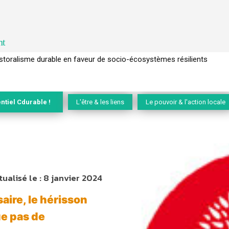
nt
l’arbre pour un modèle économique régénératif du vivant …
ntiel Cdurable !
L'être & les liens
Le pouvoir & l'action locale
tualisé le :
8 janvier 2024
aire, le hérisson
e pas de