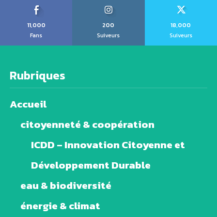
11,000
200
18,000
Fans
Suiveurs
Suiveurs
Rubriques
Accueil
citoyenneté & coopération
ICDD – Innovation Citoyenne et
Développement Durable
eau & biodiversité
énergie & climat