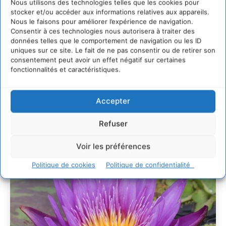
non humaines avec les communs de Zoepolis
Nous utilisons des technologies telles que les cookies pour
stocker et/ou accéder aux informations relatives aux appareils.
30 juillet 2026
Nous le faisons pour améliorer l’expérience de navigation.
Un kit citoyen pour lever les freins au
Consentir à ces technologies nous autorisera à traiter des
développement des forêts comestibles dans nos
données telles que le comportement de navigation ou les ID
villes
uniques sur ce site. Le fait de ne pas consentir ou de retirer son
29 juillet 2026
consentement peut avoir un effet négatif sur certaines
fonctionnalités et caractéristiques.
L’éco-anxiété informe et l’éco-lucidité transforme
28 juillet 2026
7 indicateurs pour des villes résilientes et durables,
Accepter
adaptées au changement climatique
27 juillet 2026
Refuser
Voir les préférences
Politique de cookies
Politique de confidentialité