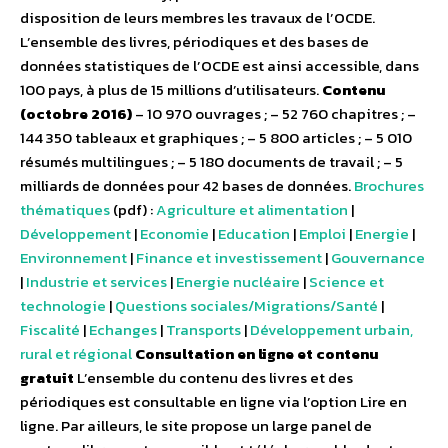
disposition de leurs membres les travaux de l’OCDE.
L’ensemble des livres, périodiques et des bases de
données statistiques de l’OCDE est ainsi accessible, dans
100 pays, à plus de 15 millions d’utilisateurs.
Contenu
(octobre 2016)
– 10 970 ouvrages ; – 52 760 chapitres ; –
144 350 tableaux et graphiques ; – 5 800 articles ; – 5 010
résumés multilingues ; – 5 180 documents de travail ; – 5
milliards de données pour 42 bases de données.
Brochures
thématiques
(pdf) :
Agriculture et alimentation
|
Développement
|
Economie
|
Education
|
Emploi
|
Energie
|
Environnement
|
Finance et investissement
|
Gouvernance
|
Industrie et services
|
Energie nucléaire
|
Science et
technologie
|
Questions sociales/Migrations/Santé
|
Fiscalité
|
Echanges
|
Transports
|
Développement urbain,
rural et régional
Consultation en ligne et contenu
gratuit
L’ensemble du contenu des livres et des
périodiques est consultable en ligne via l’option Lire en
ligne. Par ailleurs, le site propose un large panel de